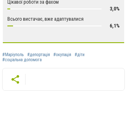
Цікавої роботи за фахом
3,0%
Всього вистачає, вже адаптувалися
6,1%
#Маріуполь
#депортація
#окупація
#діти
#соціальна допомога