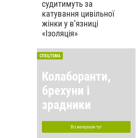
судитимуть за
катування цивільної
жінки у в’язниці
«Ізоляція»
СПЕЦТЕМА
Колаборанти,
брехуни і
зрадники
Всі матеріали тут