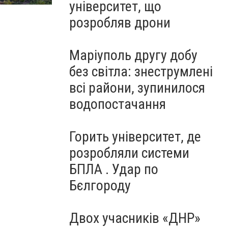
університет, що
розробляв дрони
Маріуполь другу добу
без світла: знеструмлені
всі райони, зупинилося
водопостачання
Горить університет, де
розробляли системи
БПЛА . Удар по
Бєлгороду
Двох учасників «ДНР»