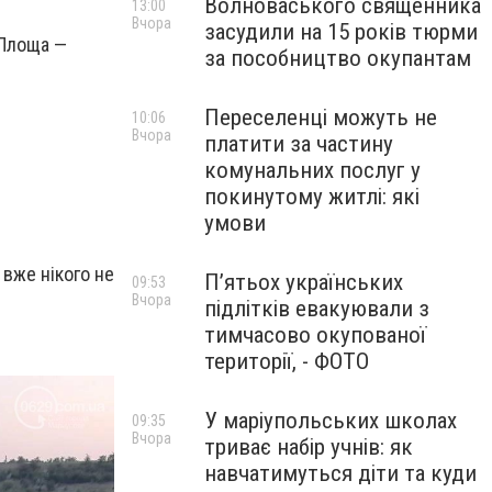
Волноваського священника
13:00
Вчора
засудили на 15 років тюрми
 Площа —
за пособництво окупантам
Переселенці можуть не
10:06
Вчора
платити за частину
комунальних послуг у
покинутому житлі: які
умови
 вже нікого не
П’ятьох українських
09:53
Вчора
підлітків евакуювали з
тимчасово окупованої
території, - ФОТО
У маріупольських школах
09:35
Вчора
триває набір учнів: як
навчатимуться діти та куди