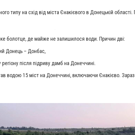
го типу на схід від міста Єнакієвого в Донецькій області.
ке болотце, де майже не залишилося води. Причин дві:
ий Донець – Донбас,
 регіону після підриву дамб на Донеччині.
тав водою 15 міст на Донеччині, включаючи Єнакієво. Зараз