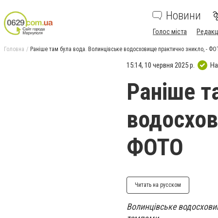
Новини
Голос міста
Редакц
Головна
Раніше там була вода. Волинцівське водосховище практично зникло, - Ф
15:14, 10 червня 2025 р.
На
Раніше т
водосхов
ФОТО
Читать на русском
Волинцівське водосхови