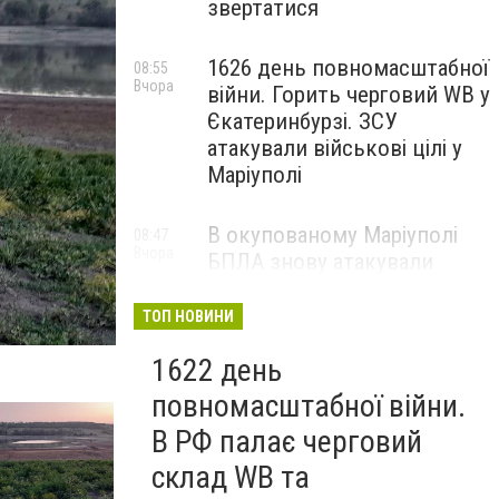
звертатися
1626 день повномасштабної
08:55
Вчора
війни. Горить черговий WB у
Єкатеринбурзі. ЗСУ
атакували військові цілі у
Маріуполі
В окупованому Маріуполі
08:47
Вчора
БПЛА знову атакували
енергетичну інфраструктуру,
— ВІДЕО
ТОП НОВИНИ
1622 день
повномасштабної війни.
В РФ палає черговий
склад WB та