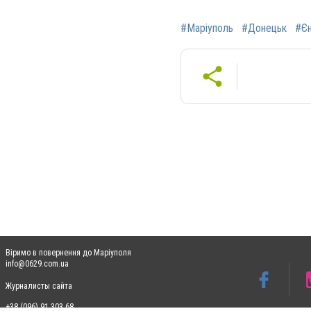
#Маріуполь
#Донецьк
#Єн
Віримо в повернення до Маріуполя
info@0629.com.ua
Журналисты сайта
+38 (096) 91 303 68