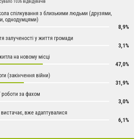
увало 1036 відвідувачів
кола спілкування з близькими людьми (друзями,
и, однодумцями)
8,9%
тя залученості у життя громади
3,1%
житла на новому місці
47,0%
ги (закінчення війни)
31,9%
ї роботи за фахом
3,0%
 вистачає, вже адаптувалися
6,1%