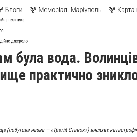
Блоги
Меморіал. Маріуполь
Карта 
ійна політика
ОТО
дійне джерело
ам була вода. Волинці
ище практично зникло
ще (побутова назва — «Третій Ставок») висихає катастроф