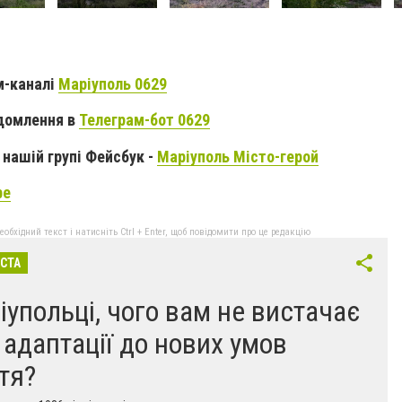
м-каналі
Маріуполь 0629
домлення в
Телеграм-бот 0629
нашій групі Фейсбук -
Маріуполь Місто-герой
be
бхідний текст і натисніть Ctrl + Enter, щоб повідомити про це редакцію
ІСТА
іупольці, чого вам не вистачає
 адаптації до нових умов
тя?