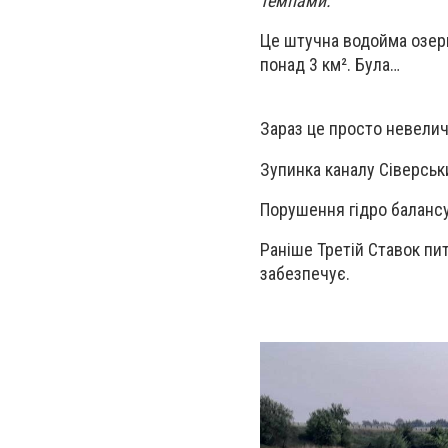
темпами.
Це штучна водойма озерно
понад 3 км². Була…
Зараз це просто невелич
Зупинка каналу Сіверськ
Порушення гідро балансу
Раніше Третій Ставок пи
забезпечує.