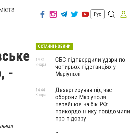
міста
Рус
ОСТАННІ НОВИНИ
вське
СБС підтвердили удари по
19:31
Вчора
чотирьох підстанціях у
, -
Маріуполі
Дезертирував під час
14:44
Вчора
оборони Маріуполя і
перейшов на бік РФ:
прикордоннику повідомили
про підозру
ічними