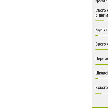
проголос
Свого 
рідним
Відчут
Свого 
Перемо
Цікаво
Всього