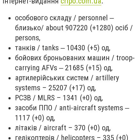
інтернет-видання
cripo.com.ua
.
особового складу / personnel ‒
близько/ about 907220 (+1280) осіб /
persons,
танків / tanks ‒ 10430 (+5) од,
бойових броньованих машин / troop-
carrying AFVs ‒ 21685 (+15) од,
артилерійських систем / artillery
systems – 25207 (+17) од,
РСЗВ / MLRS – 1341 (+0) од,
засоби ППО / anti-aircraft systems ‒
1117 (+0) од,
літаків / aircraft – 370 (+0) од,
гелікоптерів / helicopters – 335 (+0)