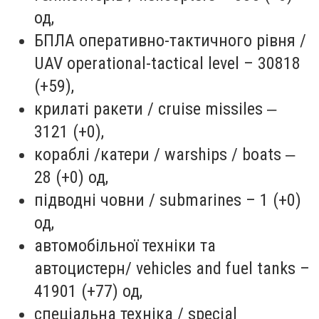
од,
БПЛА оперативно-тактичного рівня /
UAV operational-tactical level – 30818
(+59),
крилаті ракети / cruise missiles ‒
3121 (+0),
кораблі /катери / warships / boats ‒
28 (+0) од,
підводні човни / submarines – 1 (+0)
од,
автомобільної техніки та
автоцистерн/ vehicles and fuel tanks –
41901 (+77) од,
спеціальна техніка / special