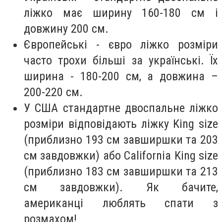
ліжко має ширину 160-180 см і
довжину 200 см.
Європейські - євро ліжко розміри
часто трохи більші за українські. Їх
ширина - 180-200 см, а довжина –
200-220 см.
У США стандартне двоспальне ліжко
розміри відповідають ліжку King size
(приблизно 193 см завширшки та 203
см завдовжки) або California King size
(приблизно 183 см завширшки та 213
см завдовжки). Як бачите,
американці люблять спати з
розмахом!