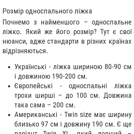
Розмір односпального ліжка
Почнемо з найменшого – односпальне
ліжко. Який же його розмір? Тут є свої
нюанси, адже стандарти в різних країнах
відрізняються.
Українські - ліжка шириною 80-90 см
і довжиною 190-200 см.
Європейські - односпальні ліжка
трохи ширші – до 100 см. Довжина
така сама – 200 см.
Американські - Twin size має ширину
близько 97 см і довжину 190 см. Є ще
варіант Twin XL, який довший –