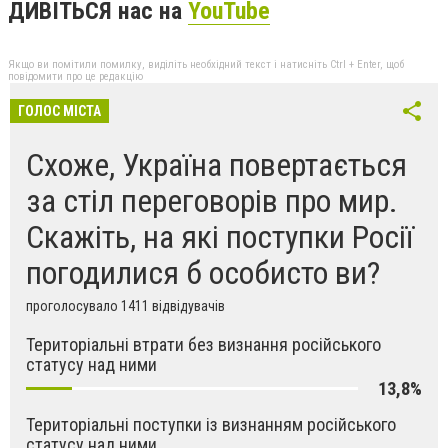
ДИВІТЬСЯ нас на
YouTube
Якщо ви помітили помилку, виділіть необхідний текст і натисніть Ctrl + Enter, щоб
повідомити про це редакцію
ГОЛОС МІСТА
Схоже, Україна повертається
за стіл переговорів про мир.
Скажіть, на які поступки Росії
погодилися б особисто ви?
проголосувало 1411 відвідувачів
Територіальні втрати без визнання російського
статусу над ними
13,8%
Територіальні поступки із визнанням російського
статусу над ними