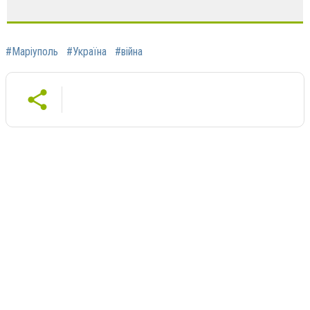
#Маріуполь
#Україна
#війна