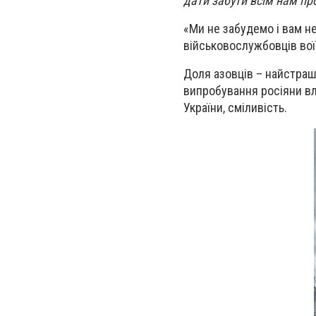
дати забути всім нам про
«Ми не забудемо і вам не
військовослужбовців вої
Доля азовців – найстрашн
випробування росіяни в
України, сміливість.