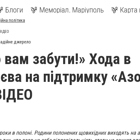
Блоги
Меморіал. Маріуполь
Карта 
ійна політика
 ВІДЕО
адійне джерело
 вам забути!» Хода в
иєва на підтримку «Азо
ВІДЕО
 роки в полоні. Родини полонених щовихідних виходять на а