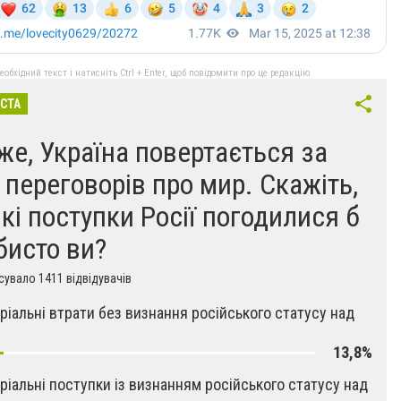
бхідний текст і натисніть Ctrl + Enter, щоб повідомити про це редакцію
ІСТА
же, Україна повертається за
л переговорів про мир. Скажіть,
які поступки Росії погодилися б
бисто ви?
увало 1411 відвідувачів
ріальні втрати без визнання російського статусу над
13,8%
ріальні поступки із визнанням російського статусу над