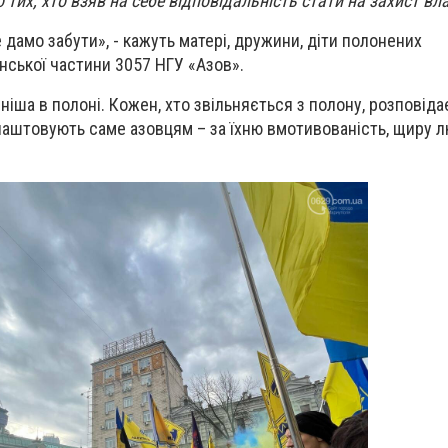
 тих, хто взяв на себе відповідальність стати на захист вла
 дамо забути», - кажуть матері, дружини, діти полонених
нської частини 3057 НГУ «Азов».
іша в полоні. Кожен, хто звільняється з полону, розповідає
лаштовують саме азовцям – за їхню вмотивованість, щиру 