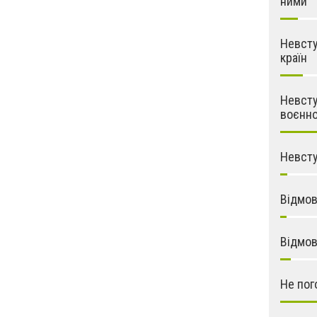
ними
Невсту
країн
Невсту
воєнно
Невсту
Відмов
Відмов
Не пог