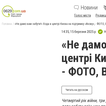
Новини
Голос міста
Редакц
Головна
«Не дамо вам забути!» Хода в центрі Києва на підтримку «Азову», - ФОТО,
14:35, 15 березня 2025 р.
Н
«Не дамо
центрі К
- ФОТО, 
Читать на русском
Четвертий рік війни, три