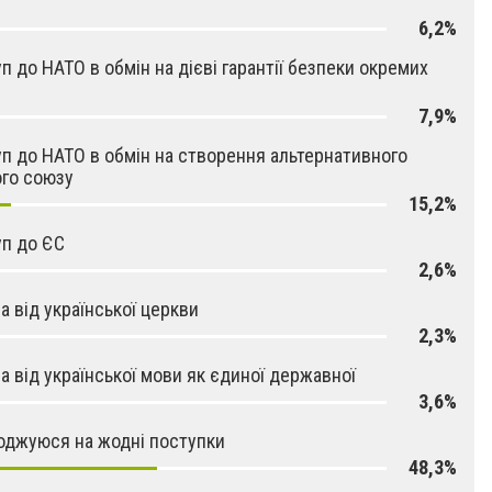
6,2%
п до НАТО в обмін на дієві гарантії безпеки окремих
7,9%
п до НАТО в обмін на створення альтернативного
го союзу
15,2%
п до ЄС
2,6%
а від української церкви
2,3%
а від української мови як єдиної державної
3,6%
оджуюся на жодні поступки
48,3%