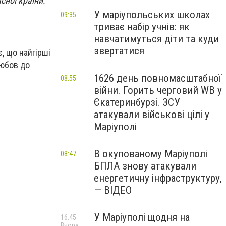
сної країни.
У маріупольських школах
09:35
триває набір учнів: як
навчатимуться діти та куди
звертатися
, що найгірші
любов до
1626 день повномасштабної
08:55
війни. Горить черговий WB у
Єкатеринбурзі. ЗСУ
атакували військові цілі у
Маріуполі
В окупованому Маріуполі
08:47
БПЛА знову атакували
енергетичну інфраструктуру,
— ВІДЕО
У Маріуполі щодня на
16:45
Вчора