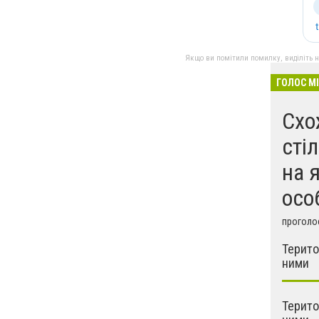
Якщо ви помітили помилку, виділіть нео
ГОЛОС М
Схо
сті
на 
осо
проголос
Терито
ними
Терито