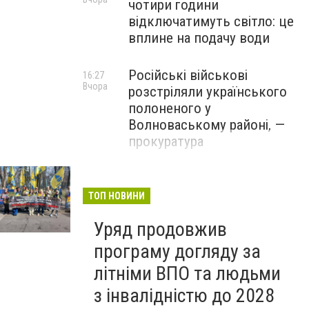
чотири години
відключатимуть світло: це
вплине на подачу води
Російські військові
16:27
Вчора
розстріляли українського
полоненого у
Волноваському районі, —
прокуратура
У Маріуполі окупаційна
16:06
Вчора
адміністрація оскаржує
ТОП НОВИНИ
визнане російськими
Уряд продовжив
судами право власності на
житло
програму догляду за
літніми ВПО та людьми
з інвалідністю до 2028