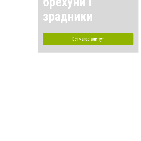
брехуни і
зрадники
Всі матеріали тут