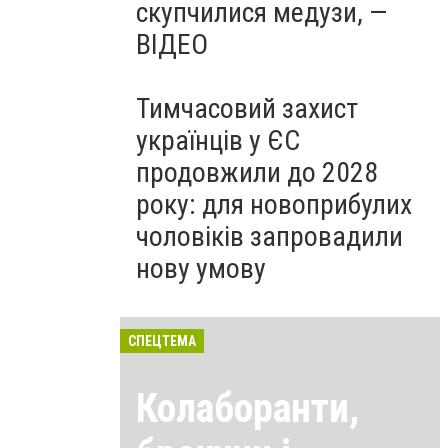
скупчилися медузи, —
ВІДЕО
Тимчасовий захист
українців у ЄС
продовжили до 2028
року: для новоприбулих
чоловіків запровадили
нову умову
СПЕЦТЕМА
Колаборанти,