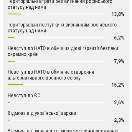
Територіальні втрати без визнання російського
статусу над ними
13,8%
Територіальні поступки із визнанням російського
статусу над ними
6,2%
Невступ до НАТО в обмін на дієві гарантії безпеки
окремих країн
7,9%
Невступ до НАТО в обмін на створення
альтернативного воєнного союзу
15,2%
Невступ до ЄС
2,6%
Відмова від української церкви
2,3%
Відмова від української мови як єдиної державної