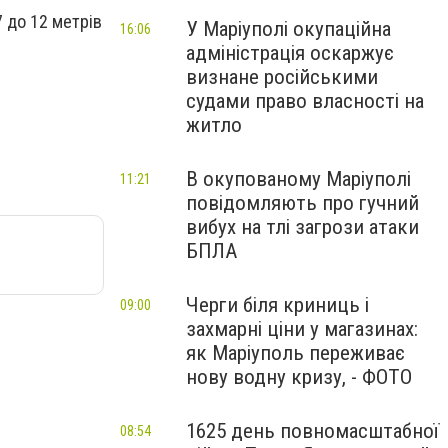
7 до 12 метрів
У Маріуполі окупаційна
16:06
адміністрація оскаржує
визнане російськими
судами право власності на
житло
В окупованому Маріуполі
11:21
повідомляють про гучний
вибух на тлі загрози атаки
БПЛА
Черги біля криниць і
09:00
захмарні ціни у магазинах:
як Маріуполь переживає
нову водну кризу, - ФОТО
1625 день повномасштабної
08:54