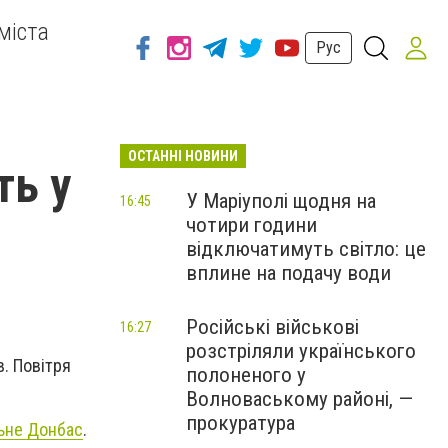
міста
Рус
ОСТАННІ НОВИНИ
ть у
У Маріуполі щодня на
16:45
чотири години
відключатимуть світло: це
вплине на подачу води
Російські військові
16:27
розстріляли українського
в. Повітря
полоненого у
Волноваському районі, —
прокуратура
ьне Донбас
.