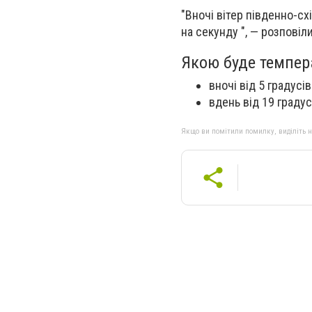
"Вночі вітер південно-сх
на секунду ", — розповіл
Якою буде темпера
вночі від 5 градусів
вдень від 19 градус
Якщо ви помітили помилку, виділіть нео