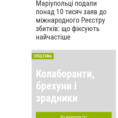
Маріупольці подали
понад 10 тисяч заяв до
міжнародного Реєстру
збитків: що фіксують
найчастіше
СПЕЦТЕМА
Колаборанти,
брехуни і
зрадники
Всі матеріали тут