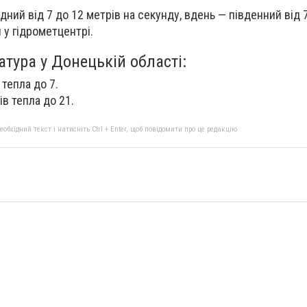
ідний від 7 до 12 метрів на секунду, вдень — південний від 
и у гідрометцентрі.
тура у Донецькій області:
 тепла до 7.
ів тепла до 21.
бхідний текст і натисніть Ctrl + Enter, щоб повідомити про це редакцію