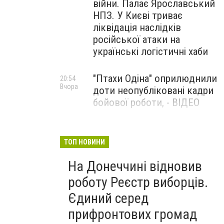
війни. Палає Ярославський
НПЗ. У Києві триває
ліквідація наслідків
російської атаки на
українські логістичні хаби
"Птахи Одіна" оприлюднили
20:54
Вчора
доти неопубліковані кадри
бойової роботи, - ВІДЕО
Маріуполець Андрій
17:15
Вчора
Бєдняков зіграє тата
ТОП НОВИНИ
Петрика П’яточкина у
На Донеччині відновив
новому українському
фільмі, - ФОТО
роботу Реєстр виборців.
Єдиний серед
прифронтових громад