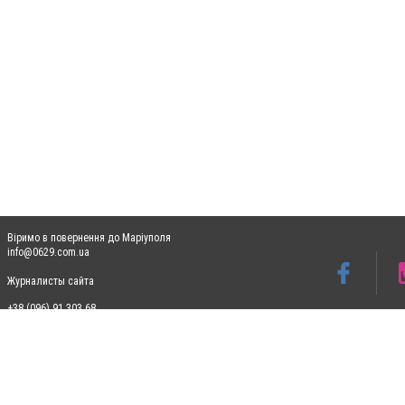
Віримо в повернення до Маріуполя
info@0629.com.ua
Журналисты сайта
+38 (096) 91 303 68
Допускається цитування матеріалів без отримання попередньої згоди 0629.com.ua за
пошукових систем гіперпосилання на цитовані статті не нижче другого абзацу в тек
Матеріали з плашками "Новини компаній", "Промо", "Партнерський матеріал", "Партнер