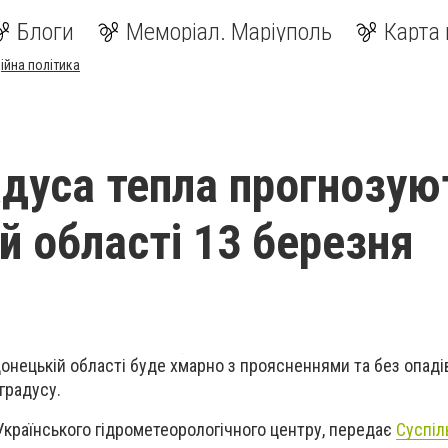
Блоги
Меморіал. Маріуполь
Карта 
ійна політика
адуса тепла прогнозую
й області 13 березня
Донецькій області буде хмарно з проясненнями та без опаді
градусу.
 Українського гідрометеорологічного центру, передає
Суспіл