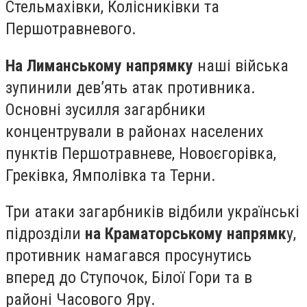
Стельмахівки, Колісниківки та
Першотравневого.
На Лиманському напрямку
наші війська
зупинили дев’ять атак противника.
Основні зусилля загарбники
концентрували в районах населених
пунктів Першотравневе, Новоєгорівка,
Греківка, Ямполівка та Терни.
Три атаки загарбників відбили українські
підрозділи
на Краматорському напрямк
у,
противник намагався просунутись
вперед до Ступочок, Білої Гори та в
районі Часового Яру.