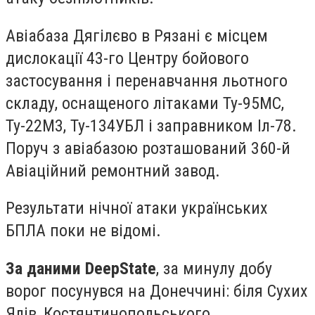
Авіабаза Дягілєво в Рязані є місцем
дислокації 43-го Центру бойового
застосування і перенавчання льотного
складу, оснащеного літаками Ту-95МС,
Ту-22М3, Ту-134УБЛ і заправником Іл-78.
Поруч з авіабазою розташований 360-й
Авіаційний ремонтний завод.
Результати нічної атаки українських
БПЛА поки не відомі.
За даними DeepState
, за минулу добу
ворог посунувся на Донеччині: біля Сухих
Ялів, Костянтинопольського,