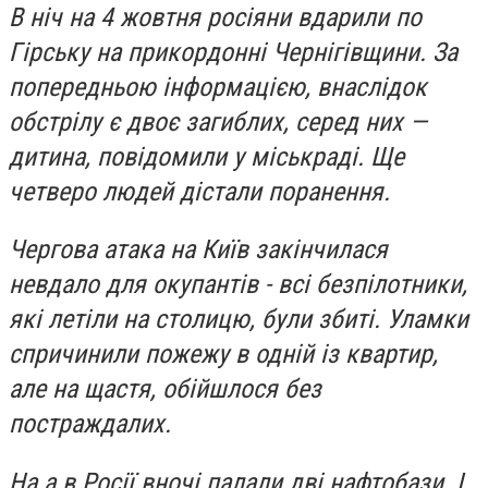
В ніч на 4 жовтня росіяни вдарили по
Гірську на прикордонні Чернігівщини. За
попередньою інформацією, внаслідок
обстрілу є двоє загиблих, серед них —
дитина, повідомили у міськраді. Ще
четверо людей дістали поранення.
Чергова атака на Київ закінчилася
невдало для окупантів - всі безпілотники,
які летіли на столицю, були збиті. Уламки
спричинили пожежу в одній із квартир,
але на щастя, обійшлося без
постраждалих.
На а в Росії вночі палали дві нафтобази. І