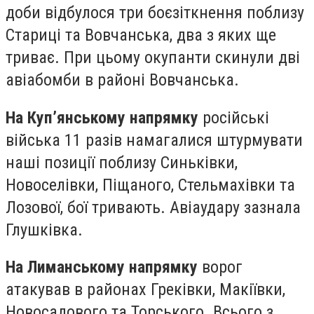
доби відбулося три боєзіткнення поблизу
Стариці та Вовчанська, два з яких ще
триває. При цьому окупанти скинули дві
авіабомби в районі Вовчанська.
На Куп’янському напрямку
російські
війська 11 разів намагалися штурмувати
наші позиції поблизу Синьківки,
Новоселівки, Піщаного, Стельмахівки та
Лозової, бої тривають. Авіаудару зазнала
Глушківка.
На Лиманському напрямку
ворог
атакував в районах Греківки, Макіївки,
Новосадового та Торського. Всього з