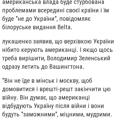
американська влада буде стурбована
проблемами всередині своєї країни і їм
буде "не до України", повідомляє
білоруське видання Belta.
лукашенко заявив, що верхівкою України
нібито керують американці. І якщо щось
треба вирішити, Володимир Зеленський
одразу летить до Вашингтона.
"Він не їде в мінськ і москву, щоб
домовитися і врешті-решт закінчити цю
війну. Він думає, що американці
відбудують Україну після війни і вони
будуть "заможними", міцними, мудрими.