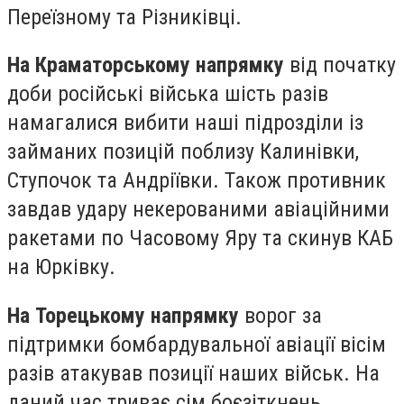
Переїзному та Різниківці.
На Краматорському напрямку
від початку
доби російські війська шість разів
намагалися вибити наші підрозділи із
займаних позицій поблизу Калинівки,
Ступочок та Андріївки. Також противник
завдав удару некерованими авіаційними
ракетами по Часовому Яру та скинув КАБ
на Юрківку.
На Торецькому напрямку
ворог за
підтримки бомбардувальної авіації вісім
разів атакував позиції наших військ. На
даний час триває сім боєзіткнень