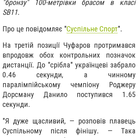
"бронзу" 100-метрівки брасом в класі
SB11.
Про це повідомляє "
Суспільне Спорт
".
На третій позиції Чуфаров протримався
впродовж обох контрольних позначок
дистанції. До "срібла" українцеві забрало
0.46 секунди, а чинному
паралімпійському чемпіону Роджеру
Дорсману Данило поступився 1.65
секунди.
"Я дуже щасливий, — розповів плавець
Суспільному після фінішу. — Така