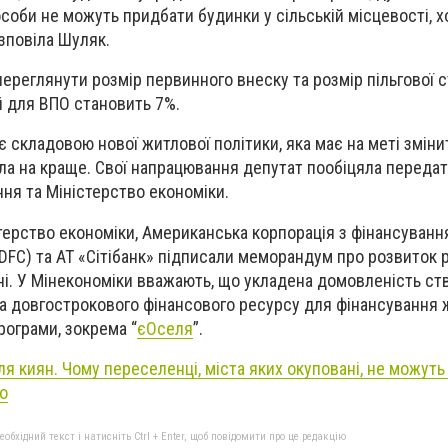
соби не можуть придбати будинки у сільській місцевості, х
озповіла Шуляк.
 переглянути розмір первинного внеску та розмір пільгової 
й для ВПО становить 7%.
 є складовою нової житлової політики, яка має на меті змін
ла на краще. Свої напрацювання депутат пообіцяла передат
ння та Міністерство економіки.
терство економіки, Американська корпорація з фінансуванн
DFC) та АТ «Сітібанк» підписали меморандум про розвиток 
їні. У Мінекономіки вважають, що укладена домовленість с
та довгострокового фінансового ресурсу для фінансування
рограми, зокрема “
єОселя
”.
ля киян. Чому переселенці, міста яких окуповані, не можут
о
бхідний текст і натисніть Ctrl + Enter, щоб повідомити про це редакцію