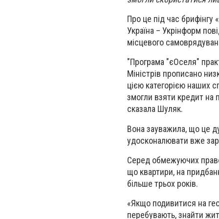
Про це під час брифінгу 
Україна – Укрінформ пові
місцевого самоврядуван
"Програма "єОселя" прак
Міністрів прописано низ
цією категорією наших сп
змогли взяти кредит на п
сказала Шуляк.
Вона зауважила, що це д
удосконалювати вже зара
Серед обмежуючих право 
що квартири, на придбан
більше трьох років.
«Якщо подивитися на гео
перебувають, знайти жит