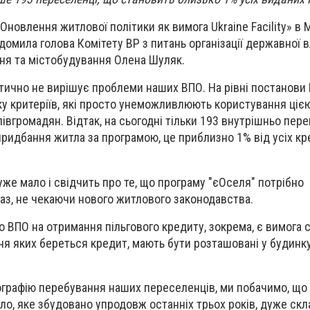
«Оновлення житлової політики як вимога Ukraine Facility» в 
домила голова Комітету ВР з питань організації державної в
ня та містобудування Олена Шуляк.
тично не вирішує проблеми наших ВПО. На рівні постанови 
ку критеріїв, які просто унеможливлюють користування ці
івгромадян. Відтак, на сьогодні тільки 193 внутрішньо пер
ридбання житла за програмою, це приблизно 1% від усіх кре
уже мало і свідчить про те, що програму "єОселя" потрібно
з, не чекаючи нового житлового законодавства.
ВПО на отримання пільгового кредиту, зокрема, є вимога с
ня яких береться кредит, мають бути розташовані у будинку
графію перебування наших переселенців, ми побачимо, що 
ло, яке збудовано упродовж останніх трьох років, дуже скл