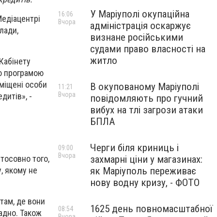
У Маріуполі окупаційна
16:06
Медіацентрі
Вчора
адміністрація оскаржує
лади,
визнане російськими
судами право власності на
житло
Кабінету
єю програмою
еміщені особи
В окупованому Маріуполі
11:21
Вчора
дитів», -
повідомляють про гучний
вибух на тлі загрози атаки
БПЛА
Черги біля криниць і
09:00
Вчора
тосовно того,
захмарні ціни у магазинах:
, якому не
як Маріуполь переживає
нову водну кризу, - ФОТО
там, де вони
1625 день повномасштабної
08:54
адно. Також
Вчора