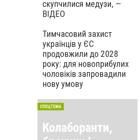
скупчилися медузи, —
ВІДЕО
Тимчасовий захист
українців у ЄС
продовжили до 2028
року: для новоприбулих
чоловіків запровадили
нову умову
СПЕЦТЕМА
Колаборанти,