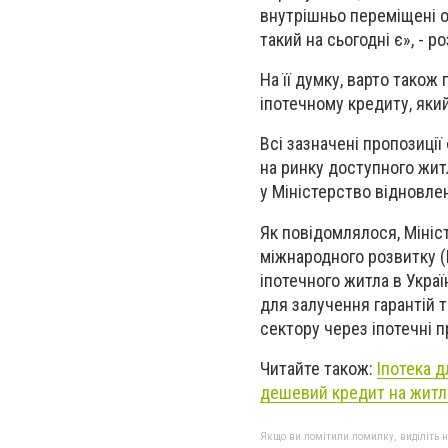
внутрішньо переміщені о
такий на сьогодні є», - р
На її думку, варто також
іпотечному кредиту, яки
Всі зазначені пропозиції
на ринку доступного жит
у Міністерство відновле
Як повідомлялося, Мініс
міжнародного розвитку (
іпотечного житла в Укра
для залучення гарантій 
сектору через іпотечні п
Читайте також:
Іпотека д
дешевий кредит на житл
Якщо ви помітили помилку, виділіть нео