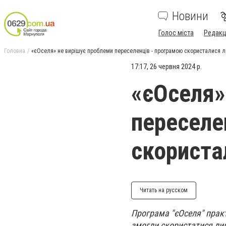
Новини
Голос міста
Редакц
Головна
«єОселя» не вирішує проблеми переселенців - програмою скористалися л
17:17, 26 червня 2024 р.
«єОселя»
переселе
скориста
Читать на русском
Програма "єОселя" прак
змогли скористатися лиш