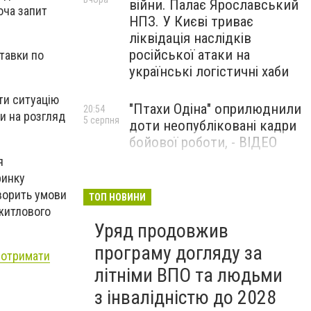
війни. Палає Ярославський
оча запит
НПЗ. У Києві триває
ліквідація наслідків
російської атаки на
ставки по
українські логістичні хаби
ити ситуацію
"Птахи Одіна" оприлюднили
20:54
и на розгляд
5 серпня
доти неопубліковані кадри
бойової роботи, - ВІДЕО
я
ринку
Маріуполець Андрій
17:15
5 серпня
творить умови
Бєдняков зіграє тата
ТОП НОВИНИ
 житлового
Петрика П’яточкина у
Уряд продовжив
новому українському
фільмі, - ФОТО
програму догляду за
ь отримати
літніми ВПО та людьми
з інвалідністю до 2028