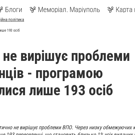
Блоги
Меморіал. Маріуполь
Карта 
ійна політика
ише 193 осіб
 не вирішує проблеми
нців - програмою
лися лише 193 осіб
тично не вирішує проблеми ВПО. Через низку обмежуючих к
е 193 переселенці, що становить близько 1% усіх виданих 