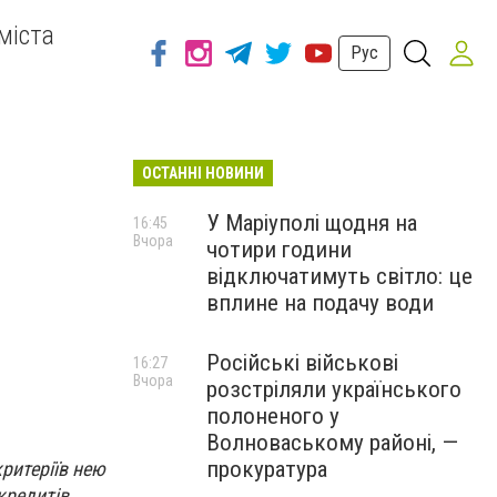
міста
Рус
ОСТАННІ НОВИНИ
У Маріуполі щодня на
16:45
Вчора
чотири години
відключатимуть світло: це
вплине на подачу води
Російські військові
16:27
Вчора
розстріляли українського
полоненого у
Волноваському районі, —
прокуратура
ритеріїв нею
кредитів.