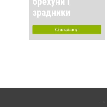
брехуни і
зрадники
Всі матеріали тут