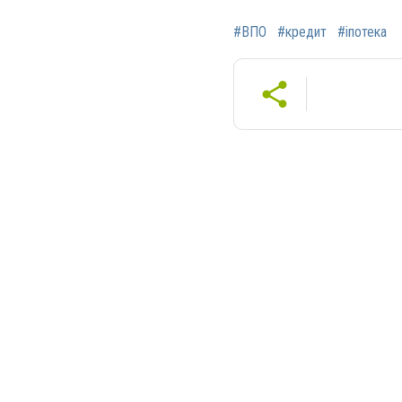
#ВПО
#кредит
#іпотека