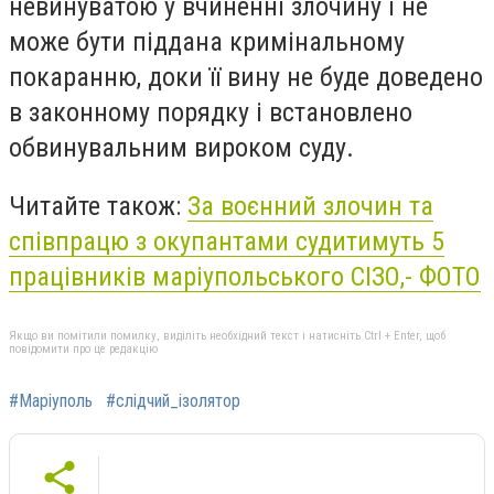
невинуватою у вчиненні злочину і не
може бути піддана кримінальному
покаранню, доки її вину не буде доведено
в законному порядку і встановлено
обвинувальним вироком суду.
Читайте також:
За воєнний злочин та
співпрацю з окупантами судитимуть 5
працівників маріупольського СІЗО,- ФОТО
Якщо ви помітили помилку, виділіть необхідний текст і натисніть Ctrl + Enter, щоб
повідомити про це редакцію
#Маріуполь
#слідчий_ізолятор