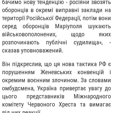
бачимо нову тенденцію - росіяни звозять
оборонців в окремі виправні заклади на
території Російської Федерації, потім вони
серед оборонців Маріуполя шукають
військовополонених, щодо яких
розпочинають публічні судилища», -
сказав уповноважений.
Він підкреслив, що ця нова тактика РФ є
порушенням Женевських конвенцій і
окремим воєнним злочином. За словами
омбудсмена, Україна привертає увагу до
цього представників Міжнародного
комітету Червоного Хреста та вимагає
від них реакції.