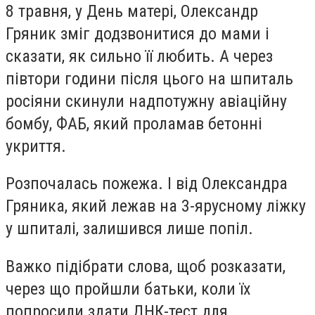
8 травня, у День матері, Олександр
Гряник зміг додзвонитися до мами і
сказати, як сильно її любить. А через
півтори години після цього на шпиталь
росіяни скинули надпотужну авіаційну
бомбу, ФАБ, який проламав бетонні
укриття.
Розпочалась пожежа. І від Олександра
Гряника, який лежав на 3-ярусному ліжку
у шпиталі, залишився лише попіл.
Важко підібрати слова, щоб розказати,
через що пройшли батьки, коли їх
попросили здати ДНК-тест для