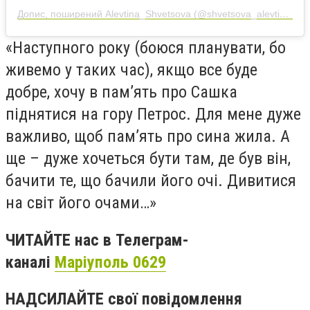
Допис, поширений Alevtina_Shvetsova (@shvetsova_alevtina)
«Наступного року (боюся планувати, бо
живемо у таких час), якщо все буде
добре, хочу в пам’ять про Сашка
піднятися на гору Петрос. Для мене дуже
важливо, щоб пам’ять про сина жила. А
ще – дуже хочеться бути там, де був він,
бачити те, що бачили його очі. Дивитися
на світ його очами…»
ЧИТАЙТЕ нас в Телеграм-
каналі
Маріуполь 0629
НАДСИЛАЙТЕ свої повідомлення