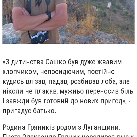
«З дитинства Сашко був дуже жвавим
хлопчиком, непосидючим, постійно
кудись влізав, падав, розбивав лоба, але
ніколи не плакав, мужньо переносив біль
і завжди був готовий до нових пригод», -
пригадує батько.
Родина Гряників родом з Луганщини.
Проте Олександр Гряник народився вже у