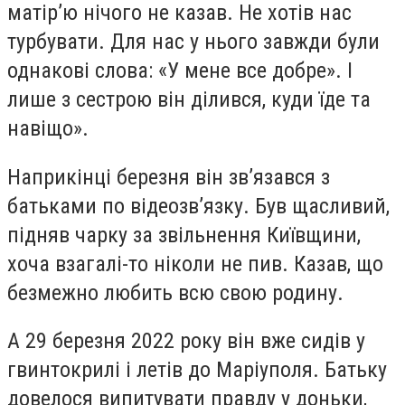
матір’ю нічого не казав. Не хотів нас
турбувати. Для нас у нього завжди були
однакові слова: «У мене все добре». І
лише з сестрою він ділився, куди їде та
навіщо».
Наприкінці березня він зв’язався з
батьками по відеозв’язку. Був щасливий,
підняв чарку за звільнення Київщини,
хоча взагалі-то ніколи не пив. Казав, що
безмежно любить всю свою родину.
А 29 березня 2022 року він вже сидів у
гвинтокрилі і летів до Маріуполя. Батьку
довелося випитувати правду у доньки,