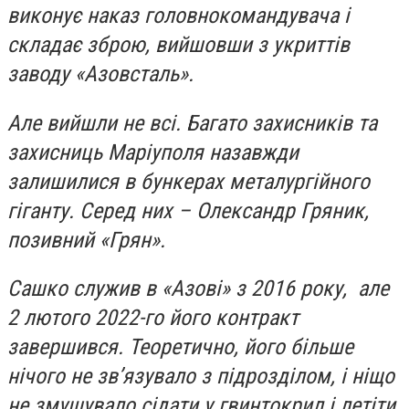
виконує наказ головнокомандувача і
складає зброю, вийшовши з укриттів
заводу «Азовсталь».
Але вийшли не всі. Багато захисників та
захисниць Маріуполя назавжди
залишилися в бункерах металургійного
гіганту. Серед них – Олександр Гряник,
позивний «Грян».
Сашко служив в «Азові» з 2016 року, але
2 лютого 2022-го його контракт
завершився. Теоретично, його більше
нічого не зв’язувало з підрозділом, і ніщо
не змушувало сідати у гвинтокрил і летіти