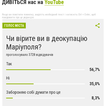
ДИВІТЬСЯ нас на
YouTube
Якщо ви помітили помилку, виділіть необхідний текст і натисніть Ctrl + Enter, щоб
повідомити про це редакцію
ГОЛОС МІСТА
Чи вірите ви в деокупацію
Маріуполя?
проголосувало 3728 відвідувачів
Так
56,7%
Ні
35,0%
Забороняю собі думати про це
8,3%