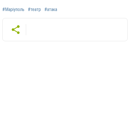
#Маріуполь
#театр
#атака