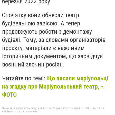
березня 2022 року.
Спочатку вони обнесли театр
будівельною завісою. А тепер
продовжують роботи з демонтажу
будівлі. Тому, за словами організаторів
проєкту, матеріали є важливим
історичним документом, що засвідчує
воєнний злочин росіян.
Читайте по темі:
Що писали маріупольці
на згадку про Маріупольський театр, -
ФОТО
Якщо ви помітили помилку, виділіть необхідний текст і натисніть Ctrl + Enter, щоб
повідомити про це редакцію