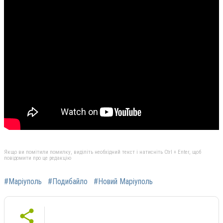
Якщо ви помітили помилку, виділіть необхідний текст і натисніть Ctrl + Enter, щоб
повідомити про це редакцію
#Маріуполь
#Подибайло
#Новий Маріуполь