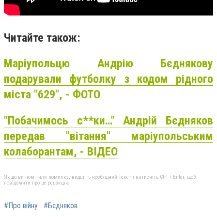
Читайте також:
Маріупольцю Андрію Бєднякову
подарували футболку з кодом рідного
міста "629", - ФОТО
"Побачимось с**ки…" Андрій Бєдняков
передав "вітання" маріупольським
колаборантам, - ВІДЕО
Якщо ви помітили помилку, виділіть необхідний текст і натисніть Ctrl + Enter, щоб
повідомити про це редакцію
#Про війну
#Бєдняков