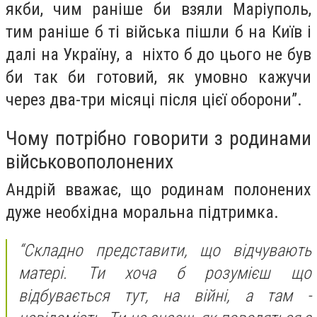
якби, чим раніше би взяли Маріуполь,
тим раніше б ті війська пішли б на Київ і
далі на Україну, а ніхто б до цього не був
би так би готовий, як умовно кажучи
через два-три місяці після цієї оборони”.
Чому потрібно говорити з родинами
військовополонених
Андрій вважає, що родинам полонених
дуже необхідна моральна підтримка.
“Складно представити, що відчувають
матері. Ти хоча б розумієш що
відбувається тут, на війні, а там -