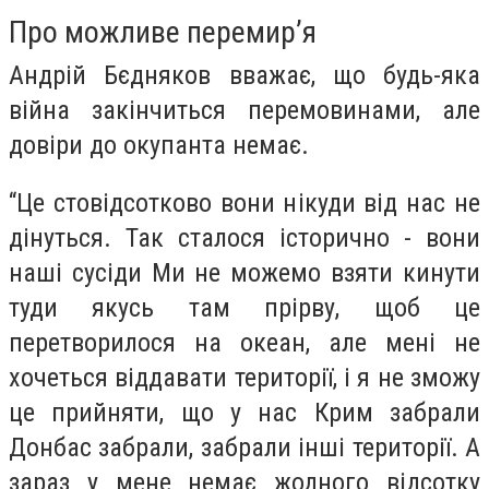
Про можливе перемир’я
Андрій Бєдняков вважає, що будь-яка
війна закінчиться перемовинами, але
довіри до окупанта немає.
“Це стовідсотково вони нікуди від нас не
дінуться. Так сталося історично - вони
наші сусіди Ми не можемо взяти кинути
туди якусь там прірву, щоб це
перетворилося на океан, але мені не
хочеться віддавати території, і я не зможу
це прийняти, що у нас Крим забрали
Донбас забрали, забрали інші території. А
зараз у мене немає жодного відсотку