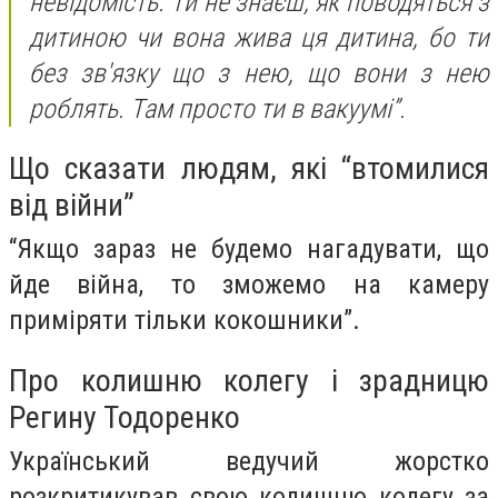
невідомість. Ти не знаєш, як поводяться з
дитиною чи вона жива ця дитина, бо ти
без зв'язку що з нею, що вони з нею
роблять. Там просто ти в вакуумі”.
Що сказати людям, які “втомилися
від війни”
“Якщо зараз не будемо нагадувати, що
йде війна, то зможемо на камеру
приміряти тільки кокошники”.
Про колишню колегу і зрадницю
Регину Тодоренко
Український ведучий жорстко
розкритикував свою колишню колегу за