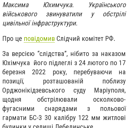
Максима Юхимчука. Українського
військового звинуватили у обстрілі
цивільної інфраструктури.
Про це
повідомив
Слідчий комітет РФ.
За версією “слідства”, нібито за наказом
Юхімчука його підлеглі з 24 лютого по 17
березня 2022 року, перебуваючи на
позиції, розташованій поблизу
Орджонікідзевського суду Маріуполя,
щодня обстрілювали осколково-
фугасними снарядами з польової
гармати БС-3 30 калібру 122 мм житлові
будинки у селищі Лебединське.