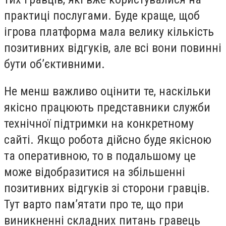
практиці послугами. Буде краще, щоб
ігрова платформа мала велику кількість
позитивних відгуків, але всі вони повинні
бути об’єктивними.
Не менш важливо оцінити те, наскільки
якісно працюють представники служби
технічної підтримки на конкретному
сайті. Якщо робота дійсно буде якісною
та оперативною, то в подальшому це
може відобразитися на збільшенні
позитивних відгуків зі сторони гравців.
Тут варто пам’ятати про те, що при
виникненні складних питань гравець