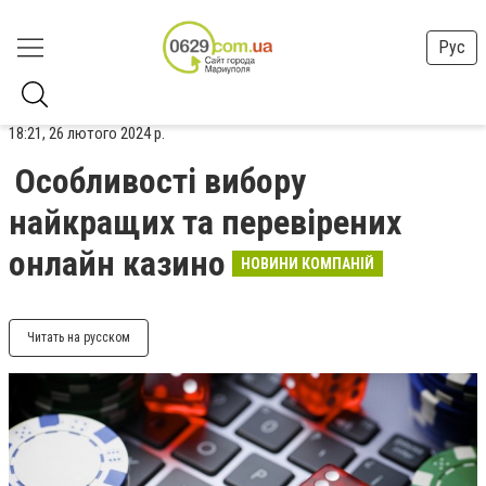
Рус
18:21, 26 лютого 2024 р.
Особливості вибору
найкращих та перевірених
онлайн казино
НОВИНИ КОМПАНІЙ
Читать на русском