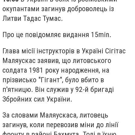
окупантами загинув доброволець із
Литви Тадас Тумас.
Про це повідомляє видання 15min.
Глава місії інструкторів в Україні Сігітас
Маляускас заявив, що литовського
солдата 1981 року народження, на
прізвисько "Гігант", було вбито в
п'ятницю. Він служив у 92-й бригаді
Збройних сил України.
За словами Маляускаса, литовець
загинув, коли перевозив міни до лінії
фронту в районі Бахмута. Тоді в їхню