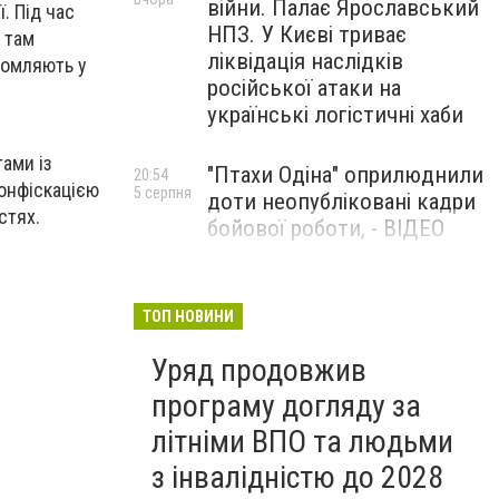
війни. Палає Ярославський
. Під час
НПЗ. У Києві триває
 там
ліквідація наслідків
ідомляють у
російської атаки на
українські логістичні хаби
ами із
"Птахи Одіна" оприлюднили
20:54
конфіскацією
5 серпня
доти неопубліковані кадри
стях.
бойової роботи, - ВІДЕО
Маріуполець Андрій
17:15
5 серпня
Бєдняков зіграє тата
ТОП НОВИНИ
Петрика П’яточкина у
Уряд продовжив
новому українському
фільмі, - ФОТО
програму догляду за
літніми ВПО та людьми
з інвалідністю до 2028