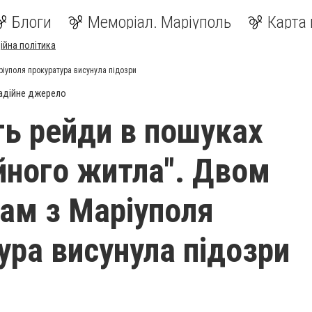
Блоги
Меморіал. Маріуполь
Карта 
ійна політика
ріуполя прокуратура висунула підозри
адійне джерело
ь рейди в пошуках
йного житла". Двом
ам з Маріуполя
ура висунула підозри