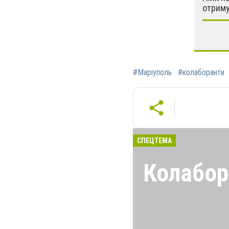
отрим
#Маріуполь
#колаборанти
СПЕЦТЕМА
Колабор
Щоб зрадники, б
так радісно і в