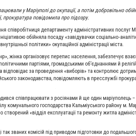
ацювали у Маріуполі до окупації, а потім добровільно обій
ї, прокуратура повідомила про підозру.
шня співробітниця департаменту адміністративних послуг М
ініціативою обійняла посаду «завідувачки соціально-аналіт
 внутрішньої політики» окупаційної адміністрації міста.
р», жінка організовує перепис населення, забезпечує вза
з політичними партіями, громадськими об’єднаннями й реліг
на відповідає за проведення «виборів» та контролює дотри
йського законодавства, повідомляють в пресслужбі прокур
годився співпрацювати з росіянами й ще один маріуполець –
ділу комунального господарства Кальміуського району м. Ма
о створений «відділ експлуатації та ремонту житла адмініст
і так званих комісій під приводом підготовки до подальшог