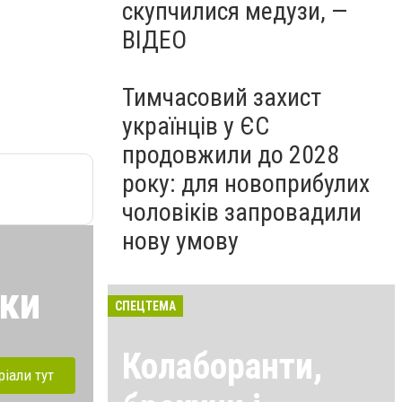
скупчилися медузи, —
ВІДЕО
Тимчасовий захист
українців у ЄС
продовжили до 2028
року: для новоприбулих
чоловіків запровадили
нову умову
ики
СПЕЦТЕМА
Колаборанти,
ріали тут