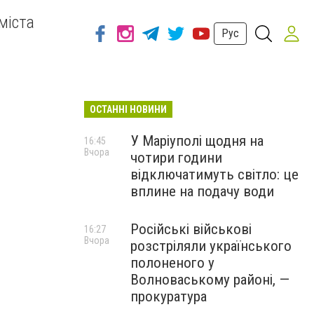
міста
Рус
ОСТАННІ НОВИНИ
У Маріуполі щодня на
16:45
Вчора
чотири години
відключатимуть світло: це
вплине на подачу води
Російські військові
16:27
Вчора
розстріляли українського
полоненого у
Волноваському районі, —
прокуратура