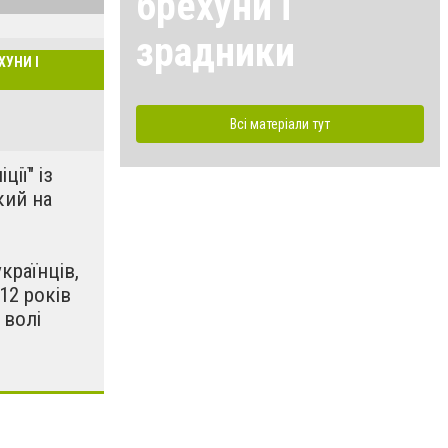
брехуни і
зрадники
ХУНИ І
Всі матеріали тут
ції" із
кий на
країнців,
12 років
 волі