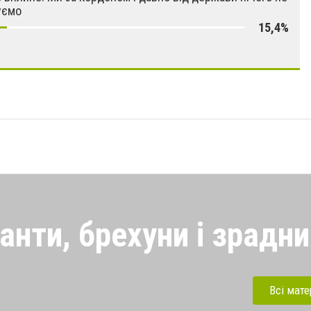
уємо
15,4%
анти, брехуни і зрадн
рехуни і колаборанти, які
певнено паплюжать рідну
Всі мате