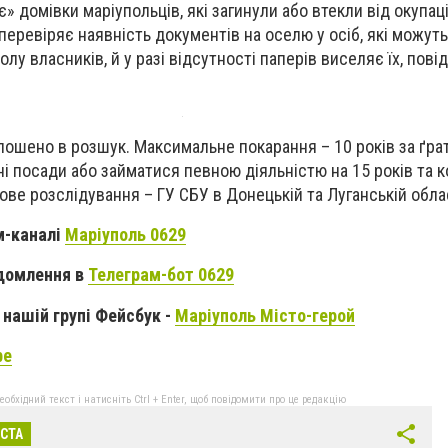
 домівки маріупольців, які загинули або втекли від окупації
перевіряє наявність документів на оселю у осіб, які можуть
олу власників, й у разі відсутності паперів виселяє їх, пов
лошено в розшук. Максимальне покарання – 10 років за ґрат
і посади або займатися певною діяльністю на 15 років та 
ове розслідування – ГУ СБУ в Донецькій та Луганській обла
м-каналі
Маріуполь 0629
домлення в
Телеграм-бот 0629
нашій групі Фейсбук -
Маріуполь Місто-герой
be
бхідний текст і натисніть Ctrl + Enter, щоб повідомити про це редакцію
ІСТА