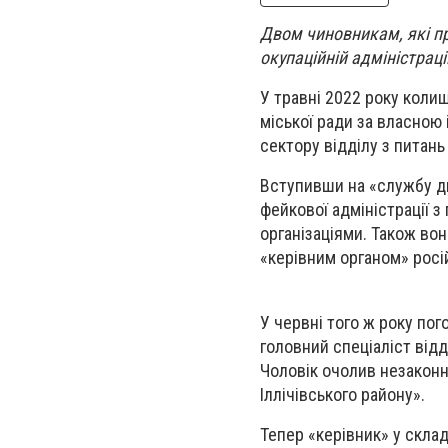
Двом чиновникам, які пр
окупаційній адміністраці
У травні 2022 року коли
міської ради за власною 
сектору відділу з питань
Вступивши на «службу дн
фейкової адміністрації 
організаціями. Також во
«керівним органом» росі
У червні того ж року по
головний спеціаліст від
Чоловік очолив незаконн
Іллічівського району».
Тепер «керівник» у склад