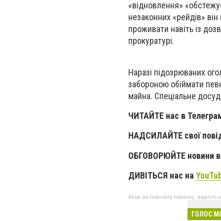
«відновлення» «обстежує»
незаконних «рейдів» він 
проживати навіть із дозв
прокуратурі.
Наразі підозрюваних ого
забороною обіймати певн
майна. Спеціальне досуд
ЧИТАЙТЕ нас в Телегра
НАДСИЛАЙТЕ свої пові
ОБГОВОРЮЙТЕ новини в 
ДИВІТЬСЯ нас на
YouTu
Якщо ви помітили помилку, виділіть нео
ГОЛОС М