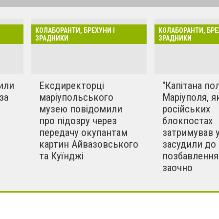
бились після нашої
повіли перед судом згідно з
лаборацію, ми розпочинаємо
КОЛАБОРАНТИ, БРЕХУНИ І
КОЛАБОРАНТИ, БРЕ
рисвячена вона буде
ЗРАДНИКИ
ЗРАДНИКИ
 колаборантам нашого
єї рубрики одна:
зрадників і
или
Ексдиректорці
"Капітана полі
».
за
маріупольського
Маріуполя, я
музею повідомили
російських
про підозру через
блокпостах
передачу окупантам
затримував у
картин Айвазовського
засудили до 
та Куїнджі
позбавлення
заочно