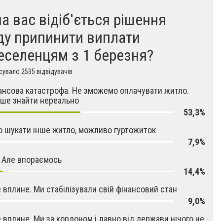
на вас відіб'ється рішення
ду припинити виплати
еселенцям з 1 березня?
увало 2535 відвідувачів
ансова катастрофа. Не зможемо оплачувати житло.
ше знайти нереально
53,3%
 шукати інше житло, можливо гуртожиток
7,9%
 Але впораємось
14,4%
е вплине. Ми стабілізували свій фінансовий стан
9,0%
е вплине. Ми за кордоном і давно від держави нічого не