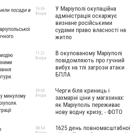
У Маріуполі окупаційна
16:06
няли посади в
Вчора
адміністрація оскаржує
визнане російськими
аріупольської
судами право власності на
ичного
житло
В окупованому Маріуполі
11:21
ємодію
Вчора
повідомляють про гучний
ійними
вибух на тлі загрози атаки
мання
БПЛА
атури.
Черги біля криниць і
09:00
 у минулому
Вчора
захмарні ціни у магазинах:
ріуполя.
як Маріуполь переживає
рації
нову водну кризу, - ФОТО
1625 день повномасштабної
08:54
о
Вчора