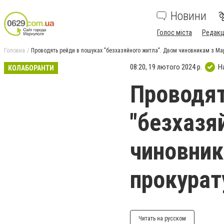
Новини
Голос міста
Редакц
Головна
Проводять рейди в пошуках "безхазяйного житла". Двом чиновникам з Ма
08:20, 19 лютого 2024 р.
Н
КОЛАБОРАНТИ
Проводят
"безхазя
чиновник
прокурат
Читать на русском