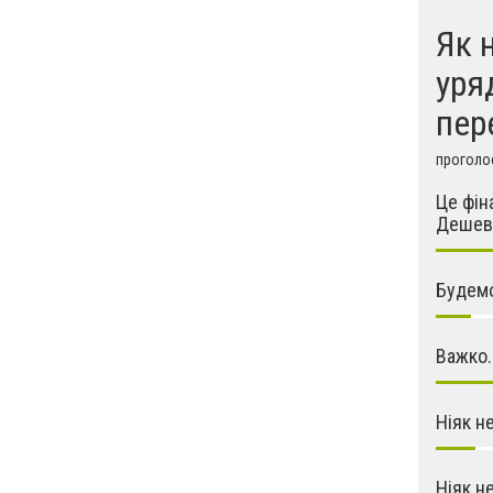
Як 
уря
пер
проголос
Це фін
Дешев
Будемо
Важко.
Ніяк н
Ніяк н