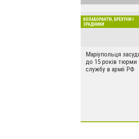
країну, не загу
перемоги, а від
законом про ко
КОЛАБОРАНТИ, БРЕХУНИ І
нову рубрику. П
ЗРАДНИКИ
сепаратистам і
регіону. Мета ці
ідентифікувати 
Маріупольця засуд
«сочувствующих
до 15 років тюрми 
службу в армії РФ