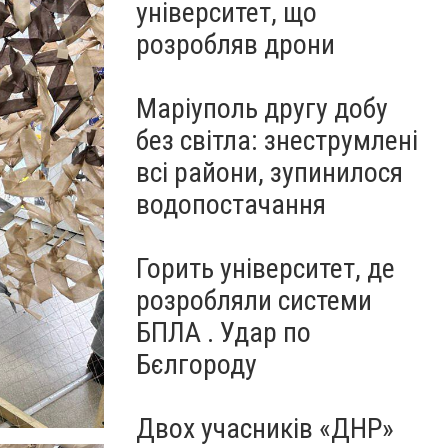
університет, що
розробляв дрони
Маріуполь другу добу
без світла: знеструмлені
всі райони, зупинилося
водопостачання
Горить університет, де
розробляли системи
БПЛА . Удар по
Бєлгороду
Двох учасників «ДНР»