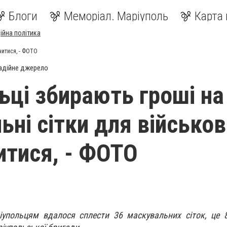
Блоги
Меморіал. Маріуполь
Карта 
ійна політика
читися, - ФОТО
адійне джерело
ьці збирають гроші на
ьні сітки для військов
итися, - ФОТО
іупольцям вдалося сплести 36 маскувальних сіток, це 