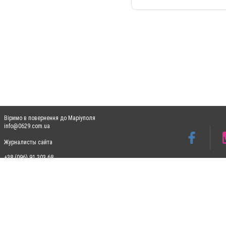
Віримо в повернення до Маріуполя
info@0629.com.ua
Журналисты сайта
+38 (096) 91 303 68
Допускається цитування матеріалів без отримання попередньої згоди 0629.com.ua за
пошукових систем гіперпосилання на цитовані статті не нижче другого абзацу в тек
Матеріали з плашками "Новини компаній", "Промо", "Партнерський матеріал", "Партнер
Реклама на сайті
Ф