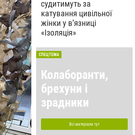
судитимуть за
катування цивільної
жінки у в’язниці
«Ізоляція»
СПЕЦТЕМА
Колаборанти,
брехуни і
зрадники
Всі матеріали тут