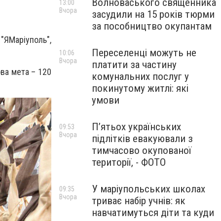
Волноваського священника
13:00
Вчора
засудили на 15 років тюрми
за пособництво окупантам
"ЯМаріуполь",
Переселенці можуть не
10:06
Вчора
платити за частину
ова мета – 120
комунальних послуг у
покинутому житлі: які
умови
П’ятьох українських
09:53
Вчора
підлітків евакуювали з
тимчасово окупованої
території, - ФОТО
У маріупольських школах
09:35
Вчора
триває набір учнів: як
навчатимуться діти та куди