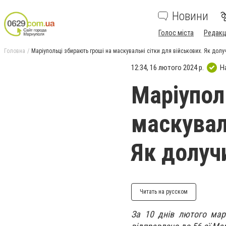
Новини
Голос міста
Редакц
Головна
Маріупольці збирають гроші на маскувальні сітки для військових. Як долу
12:34, 16 лютого 2024 р.
Н
Маріупол
маскувал
Як долуч
Читать на русском
За 10 днів лютого мар