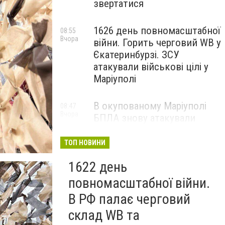
звертатися
1626 день повномасштабної
08:55
Вчора
війни. Горить черговий WB у
Єкатеринбурзі. ЗСУ
атакували військові цілі у
Маріуполі
В окупованому Маріуполі
08:47
Вчора
БПЛА знову атакували
енергетичну інфраструктуру,
— ВІДЕО
ТОП НОВИНИ
1622 день
повномасштабної війни.
В РФ палає черговий
склад WB та