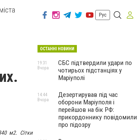
міста
Рус
ОСТАННІ НОВИНИ
СБС підтвердили удари по
19:31
Вчора
чотирьох підстанціях у
их.
Маріуполі
Дезертирував під час
14:44
Вчора
оборони Маріуполя і
перейшов на бік РФ:
прикордоннику повідомили
про підозру
840 м2. Сітки