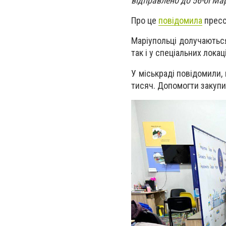
відправлено до 56-ої Ма
Про це
повідомила
пресс
Маріупольці долучаються
так і у спеціальних лока
У міськраді повідомили, 
тисяч. Допомогти закупи