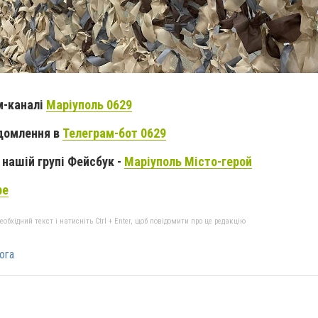
м-каналі
Маріуполь 0629
домлення в
Телеграм-бот 0629
нашій групі Фейсбук -
Маріуполь Місто-герой
be
бхідний текст і натисніть Ctrl + Enter, щоб повідомити про це редакцію
ога