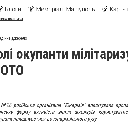
Блоги
Меморіал. Маріуполь
Карта 
ійна політика
адійне джерело
олі окупанти мілітари
 ФОТО
 №26 російська організація “Юнармія” влаштувала проп
дянську форму активісти вчили школярів користувати
тували приєднуватися до юнармійського руху.