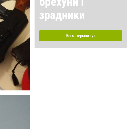
брехуни і
зрадники
Всі матеріали тут