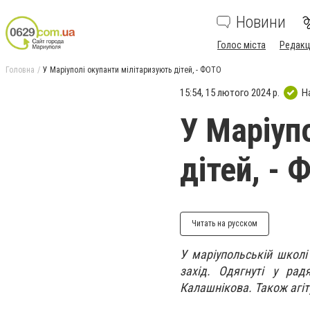
Новини
Голос міста
Редакц
Головна
У Маріуполі окупанти мілітаризують дітей, - ФОТО
15:54, 15 лютого 2024 р.
Н
У Маріуп
дітей, -
Читать на русском
У маріупольській школі
захід. Одягнуті у ра
Калашнікова. Також агі