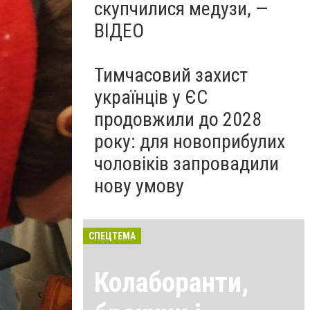
скупчилися медузи, —
ВІДЕО
Тимчасовий захист
українців у ЄС
продовжили до 2028
року: для новоприбулих
чоловіків запровадили
нову умову
СПЕЦТЕМА
Колаборанти,