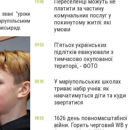
Переселенці можуть не
10:06
платити за частину
звані "уроки
комунальних послуг у
аріупольським
покинутому житлі: які
міськраді.
умови
П’ятьох українських
09:53
підлітків евакуювали з
тимчасово окупованої
території, - ФОТО
У маріупольських школах
09:35
триває набір учнів: як
навчатимуться діти та куди
звертатися
1626 день повномасштабної
08:55
війни. Горить черговий WB у