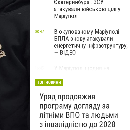
Єкатеринбурзі. ЗСУ
атакували військові цілі у
Маріуполі
В окупованому Маріуполі
08:47
БПЛА знову атакували
енергетичну інфраструктуру,
— ВІДЕО
У Маріуполі щодня на
16:45
Вчора
чотири години
відключатимуть світло: це
ТОП НОВИНИ
вплине на подачу води
Уряд продовжив
програму догляду за
літніми ВПО та людьми
з інвалідністю до 2028