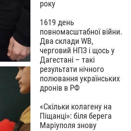
року
1619 день
повномасштабної війни.
Два склади WB,
черговий НПЗ і щось у
Дагестані – такі
результати нічного
полювання українських
дронів в РФ
«Скільки колагену на
Піщанці»: біля берега
Маріуполя знову