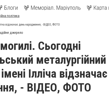
Блоги
Меморіал. Маріуполь
Карта 
ійна політика
лліча відзначає день народження, - ВІДЕО, ФОТО
адійне джерело
могилі. Сьогодні
ьський металургійний
імені Ілліча відзначає
ня, - ВІДЕО, ФОТО