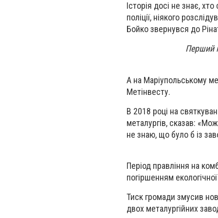
Історія досі не знає, хто
поліції, ніякого розслід
Бойко звернувся до Ріна
Перший п
А на Маріупольському мет
Метінвесту.
В 2018 році на святкува
металургів, сказав: «Мо
не знаю, що було б із зав
Період правління на ком
погіршенням екологічної с
Тиск громади змусив нов
двох металургійних завод