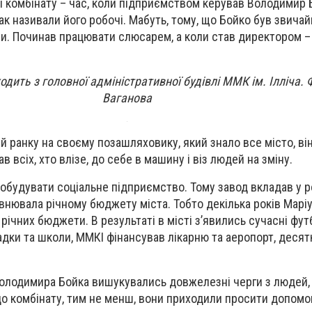
ії комбінату – час, коли підприємством керував Володимир 
ак називали його робочі. Мабуть, тому, що Бойко був звича
ни. Починав працювати слюсарем, а коли став директором – 
дить з головної адміністративної будівлі ММК ім. Ілліча. 
Ваганова
й ранку на своєму позашляховику, який знало все місто, він
ав всіх, хто влізе, до себе в машину і віз людей на зміну.
обудувати соціальне підприємство. Тому завод вкладав у 
івнювала річному бюджету міста. Тобто декілька років Марі
ічних бюджети. В результаті в місті з’явились сучасні фут
адки та школи, ММКІ фінансував лікарню та аеропорт, десят
олодимира Бойка вишукувались довжелезні черги з людей, 
о комбінату, тим не менш, вони приходили просити допомог