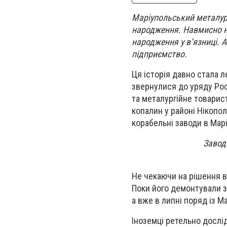
Маріупольський металург
народження. Навмисно н
народження у в’язниці. 
підприємство.
Ця історія давно стала л
звернулися до уряду Рос
та металургійне товарис
копалин у районі Нікопол
корабельні заводи в Марі
Завод
Не чекаючи на рішення в
Поки його демонтували з
а вже в липні поряд із 
Іноземці ретельно дослід