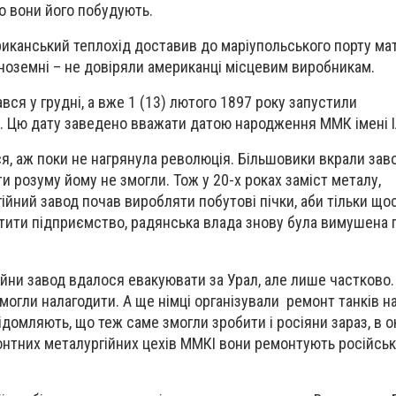
го вони його побудують.
иканський теплохід доставив до маріупольського порту мат
іноземні – не довіряли американці місцевим виробникам.
ся у грудні, а вже 1 (13) лютого 1897 року запустили
 Цю дату заведено вважати датою народження ММК імені І
я, аж поки не нагрянула революція. Більшовики вкрали заво
ти розуму йому не змогли. Тож у 20-х роках заміст металу,
ійний завод почав виробляти побутові пічки, аби тільки що
тити підприємство, радянська влада знову була вимушена 
війни завод вдалося евакуювати за Урал, але лише частково.
могли налагодити. А ще німці організували ремонт танків на
ідомляють, що теж саме змогли зробити і росіяни зараз, в 
монтних металургійних цехів ММКІ вони ремонтують російськ