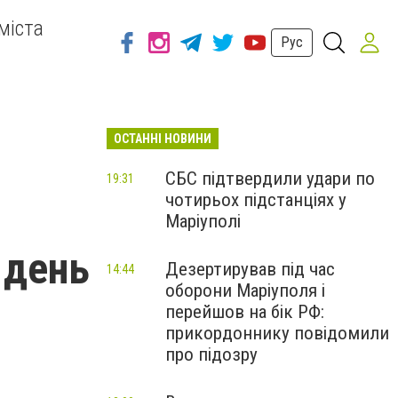
міста
Рус
ОСТАННІ НОВИНИ
СБС підтвердили удари по
19:31
чотирьох підстанціях у
Маріуполі
 день
Дезертирував під час
14:44
оборони Маріуполя і
перейшов на бік РФ:
прикордоннику повідомили
про підозру