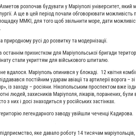
 Ахметов розпочав будувати у Маріуполі університет, який 
лургії. А ще в цей період почали обговорювати можливість
лощадку ММКІ, для того щоб звільнити море, дати можливіс
.
а природному русі до розвитку та модернізації.
ав останнім прихистком для Маріупольської бригади територ
інату стали укриттям для військового шпиталю.
не вдалося. Маріуполь опинився у блокаді. 12 квітня комбі
піддавався постійним ударам авіації та артилерії ворога – зі
р», із заходу – росіяни. Нікопольським проспектом вже їзд
отні людей, захисників Маріуполя, лікарів, поранених, були
хто з них і досі знаходиться у російських застінках.
територію легендарного заводу увійшли чеченці Кадирова.
підприємство, яке давало роботу 14 тисячам маріупольців,