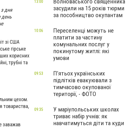
Волноваського священника
13:00
засудили на 15 років тюрми
 з дня
за пособництво окупантам
 день
не
Переселенці можуть не
10:06
платити за частину
іт зі США
комунальних послуг у
ське гірське
покинутому житлі: які
нших корисних
умови
ні, трубні та
П’ятьох українських
09:53
підлітків евакуювали з
тимчасово окупованої
території, - ФОТО
альним цехом.
я товариства,
У маріупольських школах
09:35
триває набір учнів: як
навчатимуться діти та куди
не заважав