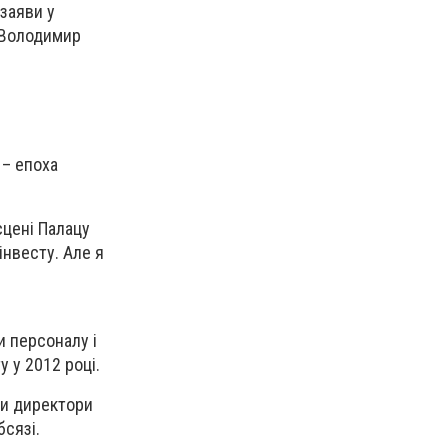
 заяви у
, Володимир
 – епоха
сцені Палацу
інвесту. Але я
и персоналу і
у у 2012 році.
ли директори
бсязі.