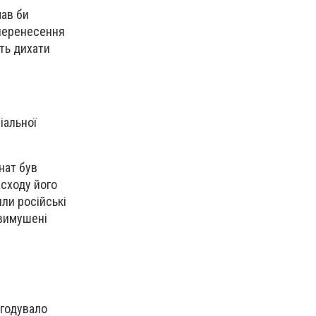
мав би
 перенесення
ть дихати
іальної
нат був
 сходу його
или російські
 вимушені
 годувало