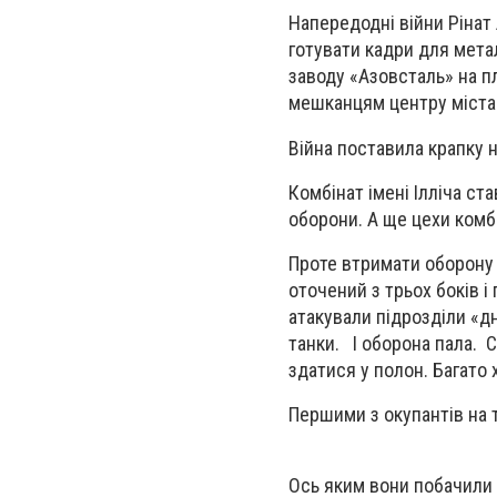
Напередодні війни Рінат
готувати кадри для мета
заводу «Азовсталь» на п
мешканцям центру міста
Війна поставила крапку н
Комбінат імені Ілліча ст
оборони. А ще цехи комб
Проте втримати оборону 
оточений з трьох боків і 
атакували підрозділи «дн
танки. І оборона пала. С
здатися у полон. Багато 
Першими з окупантів на 
Ось яким вони побачили 