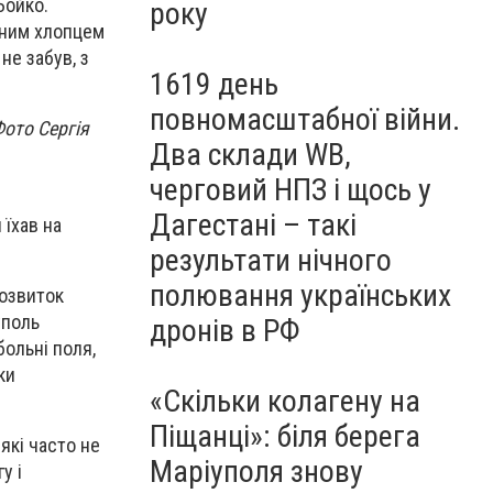
Бойко.
року
йним хлопцем
не забув, з
1619 день
повномасштабної війни.
Фото Сергія
Два склади WB,
черговий НПЗ і щось у
Дагестані – такі
 їхав на
результати нічного
полювання українських
розвиток
уполь
дронів в РФ
больні поля,
ки
«Скільки колагену на
Піщанці»: біля берега
які часто не
Маріуполя знову
у і