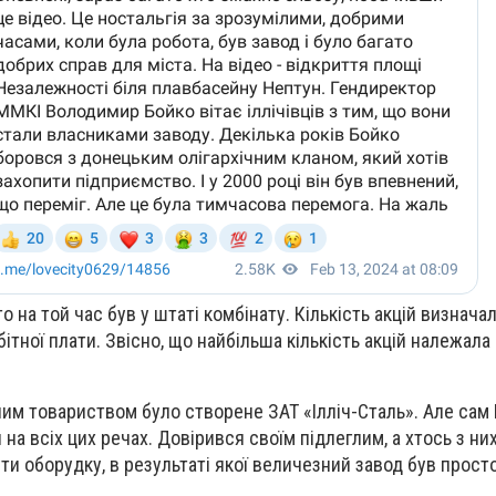
то на той час був у штаті комбінату. Кількість акцій визнач
ітної плати. Звісно, що найбільша кількість акцій належал
им товариством було створене ЗАТ «Ілліч-Сталь». Але са
на всіх цих речах. Довірився своїм підлеглим, а хтось з ни
ти оборудку, в результаті якої величезний завод був прост