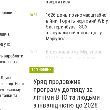
звертатися
еріали.
1626 день повномасштабної
08:55
війни. Горить черговий WB у
Єкатеринбурзі. ЗСУ
атакували військові цілі у
лліча.
Маріуполі
д у їх
В окупованому Маріуполі
08:47
сь виробляти.
БПЛА знову атакували
покликати
енергетичну інфраструктуру,
— ВІДЕО
ТОП НОВИНИ
 Деякі
Уряд продовжив
 заводі. Наші
програму догляду за
окупованому
і танки та
літніми ВПО та людьми
з інвалідністю до 2028