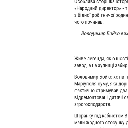
Особлива сторінка істор
«Народний директор» - т
з бідної робітничої роди
чого починав.
Володимир Бойко вихо
Живе легенда, як о шості
завод, а на зупинці забир
Володимир Бойко хотів п
Маріуполя суму, яка дор
фактично отримував два р
відремонтовані дитячі с
агрогосподарств.
Щоранку під кабінетом В
мали жодного стосунку д