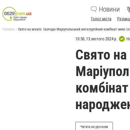
Новини
Голос міста
Редакц
Головна
Свято на могилі. Сьогодні Маріупольський металургійний комбінат імені І
10:50, 13 лютого 2024 р.
Н
Свято на 
Маріупол
комбінат 
народжен
Читать на русском