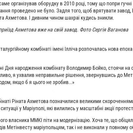
 саме організував оборудку в 2010 році, тому що попри гучні
ування проведено не було. Задля того, щоб врятувати завод
та Ахметова. І дивним чином шахраї кудись зникли.
риїзд Ахметова вже на свій завод. Фото Сергія Ваганова
алургійному комбінаті імені Ілліча розпочалась нова епоха
нні Дня народження комбінату Володимир Бойко, стоячи на 
жливо, я ухвалив неправильне рішення, звернувшись до Мет
одом, якщо б я цього не зробив...»
бінаті Ріната Ахметова позначилися великими скороченням
итуації у Маріуполі, які вилились у масштабні акції протест
ого власника ММКІ піти на модернізацію. Хоча те, що обіця
ів Метінвесту маріупольцям, так і не виконали у повному о