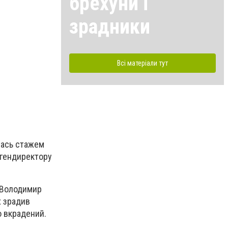
брехуни і
зрадники
Всі матеріали тут
алась стажем
а гендиректору
м Володимир
х зрадив
о вкрадений.