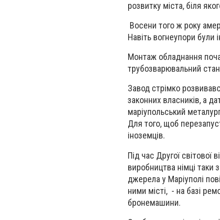
розвитку міста, біля яко
Восени того ж року амер
Навіть вогнеупори були 
Монтаж обладнання почав
трубозварювальний стан.
Завод стрімко розвивавс
законних власників, а да
маріупольський металург
Для того, щоб перезапус
іноземців.
Під час Другої світової 
виробництва німці таки з
джерела у Маріуполі пов
ними місті, - на базі ре
бронемашини.