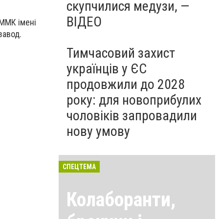
скупчилися медузи, —
ВІДЕО
 ММК імені
завод.
Тимчасовий захист
українців у ЄС
продовжили до 2028
року: для новоприбулих
чоловіків запровадили
нову умову
СПЕЦТЕМА
Колаборанти,