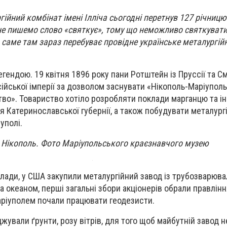
ійний комбінат імені Ілліча сьогодні перетнув 127 річницю
е пишемо слово «святкує», тому що неможливо святкувати
А саме там зараз перебуває провідне українське металургій
егендою. 19 квітня 1896 року пани Ротштейн із Пруссії та См
ійської імперії за дозволом заснувати «Нікополь-Маріуполь
тво». Товариство хотіло розробляти поклади марганцю та і
я Катеринославської губернії, а також побудувати металургій
уполі.
 Нікополь. Фото Маріупольського краєзнавчого музею
лади, у США закупили металургійний завод із трубозварюв
а океаном, перші загальні збори акціонерів обрали правлінн
Маріуполем почали працювати геодезисти.
жували ґрунти, розу вітрів, для того щоб майбутній завод 