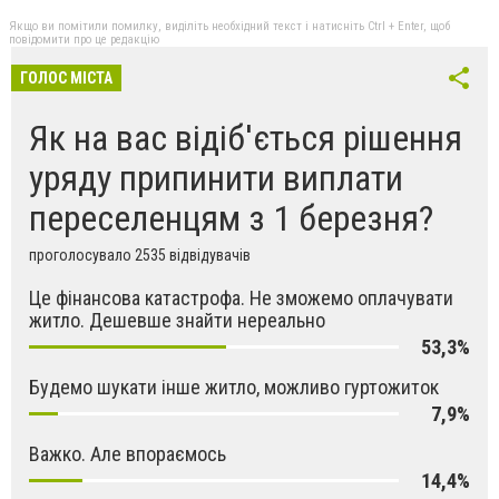
Якщо ви помітили помилку, виділіть необхідний текст і натисніть Ctrl + Enter, щоб
повідомити про це редакцію
ГОЛОС МІСТА
Як на вас відіб'ється рішення
уряду припинити виплати
переселенцям з 1 березня?
проголосувало 2535 відвідувачів
Це фінансова катастрофа. Не зможемо оплачувати
житло. Дешевше знайти нереально
53,3%
Будемо шукати інше житло, можливо гуртожиток
7,9%
Важко. Але впораємось
14,4%