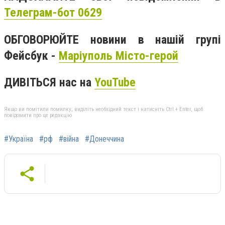
Телеграм-бот 0629
ОБГОВОРЮЙТЕ новини в нашій групі
Фейсбук -
Маріуполь Місто-герой
ДИВІТЬСЯ нас на
YouTube
Якщо ви помітили помилку, виділіть необхідний текст і натисніть Ctrl + Enter, щоб
повідомити про це редакцію
#Україна
#рф
#війна
#Донеччина