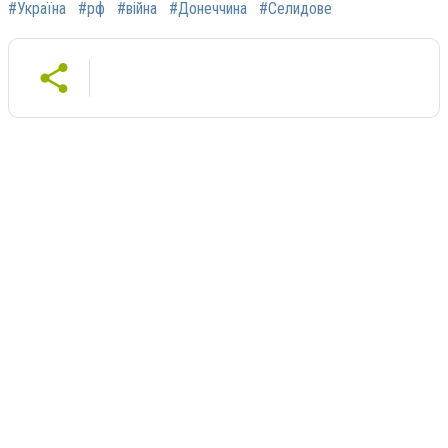
#Україна
#рф
#війна
#Донеччина
#Селидове