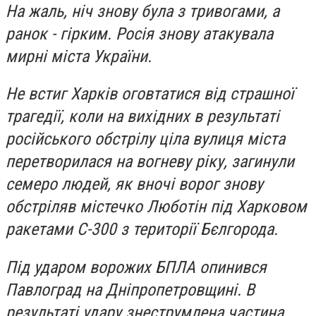
На жаль, ніч знову була з тривогами, а
ранок - гірким. Росія знову атакувала
мирні міста України.
Не встиг Харків оговтатися від страшної
трагедії, коли на вихідних в результаті
російського обстрілу ціла вулиця міста
перетворилася на вогневу ріку, загинули
семеро людей, як вночі ворог знову
обстріляв містечко Люботін під Харковом
ракетами С-300 з території Бєлгорода.
Під ударом ворожих БПЛА опинився
Павлоград на Дніпропетровщині. В
результаті удару знеструмлена частина