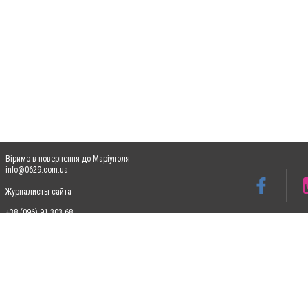
Віримо в повернення до Маріуполя
info@0629.com.ua
Журналисты сайта
+38 (096) 91 303 68
Допускається цитування матеріалів без отримання попередньої згоди 0629.com.ua за
пошукових систем гіперпосилання на цитовані статті не нижче другого абзацу в тек
Матеріали з плашками "Новини компаній", "Промо", "Партнерський матеріал", "Партнер
Реклама на сайті
Ф