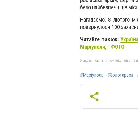
було найбезпечніше місц
Нагадаємо, 8 лютого мі
повернулося 100 захисник
Читайте також:
Україн
Маріуполя, - ФОТО
Якщо ви помітили помилку, виділіть нео
#Маріуполь
#Золотарьов