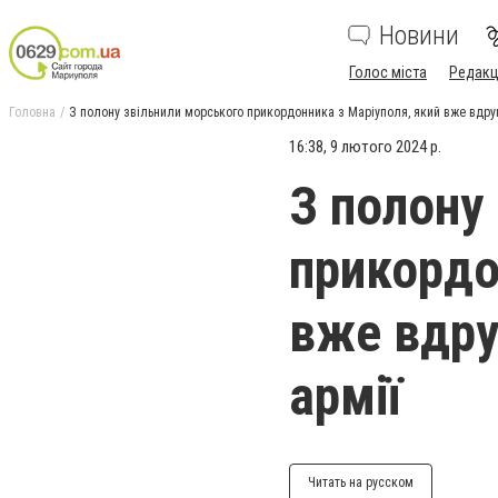
Новини
Голос міста
Редакц
Головна
З полону звільнили морського прикордонника з Маріуполя, який вже вдруге
16:38, 9 лютого 2024 р.
З полону
прикордо
вже вдру
армії
Читать на русском