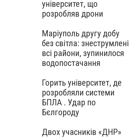
університет, що
розробляв дрони
Маріуполь другу добу
без світла: знеструмлені
всі райони, зупинилося
водопостачання
Горить університет, де
розробляли системи
БПЛА . Удар по
Бєлгороду
Двох учасників «ДНР»