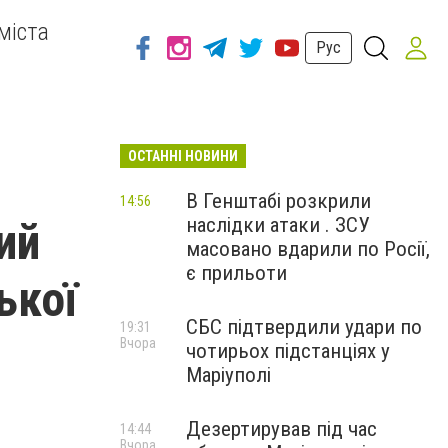
міста
Рус
ОСТАННІ НОВИНИ
В Генштабі розкрили
14:56
наслідки атаки . ЗСУ
ий
масовано вдарили по Росії,
є прильоти
ької
СБС підтвердили удари по
19:31
Вчора
чотирьох підстанціях у
Маріуполі
Дезертирував під час
14:44
Вчора