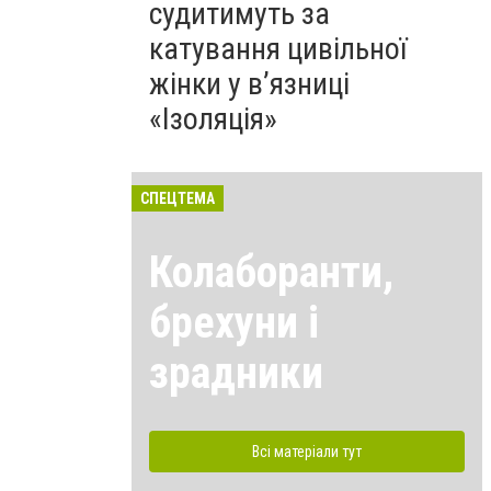
судитимуть за
катування цивільної
жінки у в’язниці
«Ізоляція»
СПЕЦТЕМА
Колаборанти,
брехуни і
зрадники
Всі матеріали тут