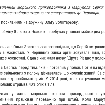
звільнили морського прикордонника з Маріуполя Сергія
овномасштабного вторгнення евакуювалась до Чернівців.
з посиланням на дружину Ольгу Золотарьову.
с обміну 8 лютого. Чоловік перебував у полоні майже два р
нника Ольга Золотарьова розповідала, що Сергій потрапив 
з Азовсталі. У Чернівцях жінка організовувала акції, а
х з Азовсталі. Одна з них мала назву “Друге Різдво у полон
з Сергієм перед тим, як він потрапив у полон. Потім на від
ез звільнених з полону дізнавалась, що чоловік живий. За 
ає від російської армії. У 2014 році, коли патрулював м
чоловік отримав 40% опіків тіла.
ужив у загоні морської охорони прикордонної слу
ргнення працював переважно при штабі. Коли Маріу
 з побратимами був змушений прориватися з порту до Азов