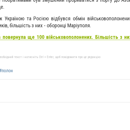
е.
ж Україною та Росією відбувся обмін військовополонени
ів, більшість з них - оборонці Маріуполя.
а повернула ще 100 військовополонених. Більшість з ни
бхідний текст і натисніть Ctrl + Enter, щоб повідомити про це редакцію
#полон