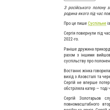
З російського полону 
родина якого під час п
Про це пише
Суспільне
і
Сергія повернули під ча
2022-го.
Раніше дружина прикордо
разом з іншими вийшов 
суспільству про полонени
Востаннє жінка говорила 
вихід з Азовсталі та чер
Сергій не вперше потерп
обстріляла катер — тоді 
Сергій Золотарьов сл
повномасштабного вто
російська армія, Сергій