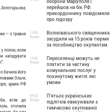
оборони Маріуполя і
перейшов на бік РФ:
 Золотарьова,
прикордоннику повідомили
про підозру
Волноваського священника
13:00
оки — з травня
Вчора
засудили на 15 років тюрми
за пособництво окупантам
у полон, коли
би нагадувати
Переселенці можуть не
10:06
і”.
Вчора
платити за частину
комунальних послуг у
ео бачила його
покинутому житлі: які
словами Ольги,
умови
оре, армія РФ
П’ятьох українських
09:53
жби, втім до
Вчора
підлітків евакуювали з
поль оточила
тимчасово окупованої
сталі, бо там