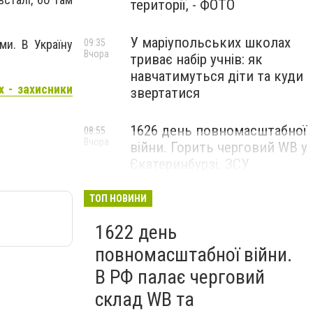
території, - ФОТО
У маріупольських школах
09:35
ми. В Україну
Вчора
триває набір учнів: як
навчатимуться діти та куди
х - захисники
звертатися
1626 день повномасштабної
08:55
Вчора
війни. Горить черговий WB у
Єкатеринбурзі. ЗСУ
атакували військові цілі у
Маріуполі
ТОП НОВИНИ
1622 день
повномасштабної війни.
В РФ палає черговий
склад WB та