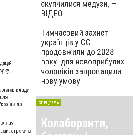
скупчилися медузи, —
ВІДЕО
Тимчасовий захист
українців у ЄС
продовжили до 2028
року: для новоприбулих
дацій
чоловіків запровадили
єрку,
нову умову
органів влади
 для
СПЕЦТЕМА
України до
Колаборанти,
тичних
ами, строки їх