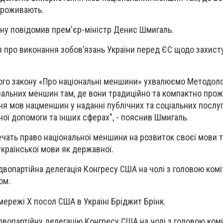
проживають.
міну повідомив прем'єр-міністр Денис Шмигаль.
я про виконання зобов’язань України перед ЄС щодо захист
ого закону «Про національні меншини» ухвалюємо Методол
альних меншин там, де вони традиційно та компактно про
я мов нацменшин у наданні публічних та соціальних послуг,
ної допомоги та інших сферах", - пояснив Шмигаль.
ечать право національної меншини на розвиток своєї мови 
української мови як державної.
вопартійна делегація Конгресу США на чолі з головою комі
ом.
мережі Х посол США в Україні Бріджит Брінк.
двопартійну делегацію Конгресу США на чолі з головою комі