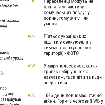
Переселенці можуть не
10:06
, майже без
платити за частину
комунальних послуг у
покинутому житлі: які
ій. Заміна
умови
ення
П’ятьох українських
09:53
підлітків евакуювали з
тимчасово окупованої
новок
території, - ФОТО
сслужба уряду
У маріупольських школах
09:35
триває набір учнів: як
S.
навчатимуться діти та куди
звертатися
 про
На думку
1626 день повномасштабної
08:55
иправдовував
війни. Горить черговий WB у
 пише Радіо