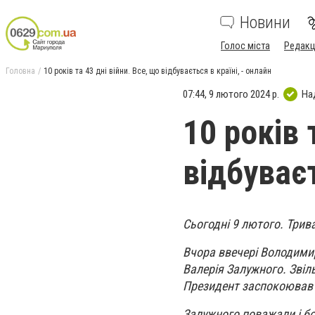
Новини
Голос міста
Редакц
Головна
10 років та 43 дні війни. Все, що відбувається в країні, - онлайн
07:44, 9 лютого 2024 р.
На
10 років 
відбуваєт
Сьогодні 9 лютого. Трив
Вчора ввечері Володими
Валерія Залужного. Звіль
Президент заспокоював 
Залужного поважали і боя