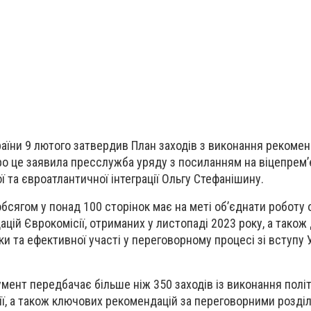
раїни 9 лютого затвердив План заходів з виконання рекомен
про це заявила пресслужба уряду з посиланням на віцепрем’
ї та євроатлантичної інтеграції Ольгу Стефанішину.
обсягом у понад 100 сторінок має на меті об’єднати роботу 
цій Єврокомісії, отриманих у листопаді 2023 року, а також
и та ефективної участі у переговорному процесі зі вступу 
умент передбачає більше ніж 350 заходів із виконання полі
ї, а також ключових рекомендацій за переговорними розділ