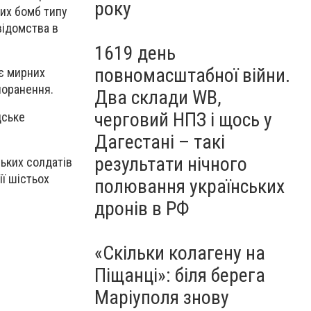
року
них бомб типу
відомства в
1619 день
повномасштабної війни.
оє мирних
поранення.
Два склади WB,
черговий НПЗ і щось у
дське
Дагестані – такі
результати нічного
ських солдатів
ії шістьох
полювання українських
дронів в РФ
«Скільки колагену на
Піщанці»: біля берега
Маріуполя знову