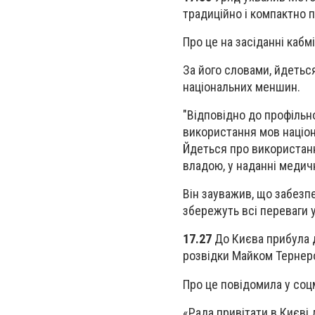
традиційно і компактно 
Про це на засіданні каб
За його словами, йдетьс
національних меншин.
"Відповідно до профільн
використання мов націон
Йдеться про використанн
владою, у наданні медич
Він зауважив, що забезп
збережуть всі переваги 
17.27
До Києва прибула д
розвідки Майком Тернер
Про це повідомила у соц
«Рада привітати в Києві 