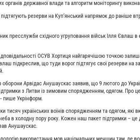
их органів державної влади та алгоритм моніторингу викона
и підтягують резерви на Куп’янський напрямок до раніше в
ник пресслужби східного угруповання військ Ілля Євлаш в 
 відповідальності ОСУВ Хортиця найгарячішою точкою зали
влаш підкреслив, що туди ворог підтягує свої резерви на з
й.
р оборони Арвідас Анушаускас заявив, що 9 лютого до Укра
підтримки з Литви із зимовим спорядженням, одягом. Про ц
- пише Укрінформ.
и тисяч українських воїнів спорядженням та одягом, які вк
еба в холодну пору року. Кожен наш пакет підтримки – це
азав Анушаускас.
дологію використання мов національних меншин там, де в