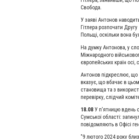
Свобода.
У заяві Антонов наводить
Гітлера розпочати Другу 
Польщі, оскільки вона бу
На думку Антонова, у сл
Міжнародного військовог
європейських країн осі,
Антонов підкреслює, що 
вказує, що вбачає в цьо
становища та з використ
перевірку, слідчий комі
18.08
У п'ятницю вдень 
Сумської області: загин
повідомляють в Офісі ге
"9 лютого 2024 року близ