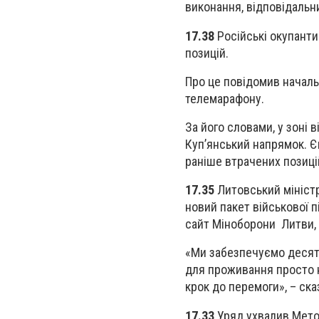
виконання, відповідальн
17.38
Російські окупант
позицій.
Про це повідомив началь
телемарафону.
За його словами, у зоні
Куп’янський напрямок. Є
раніше втрачених позиці
17.35
Литовський мініст
новий пакет військової 
сайт Міноборони Литви, 
«Ми забезпечуємо десятк
для проживання просто н
крок до перемоги», – ск
17.33
Уряд ухвалив Мето