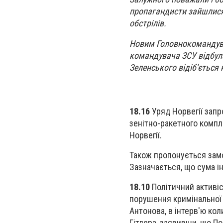
пропагандисти зайшлися у
обстрілів.
Новим Головнокомандува
командувача ЗСУ відбула
Зеленського відіб'ється 
18.16
Уряд Норвегії зап
зенітно-ракетного компл
Норвегії.
Також пропонується зам
Зазначається, що сума ін
18.10
Політичний активіс
порушення кримінальної 
Антонова, в інтерв'ю ко
Гітлера, заявивши, що П