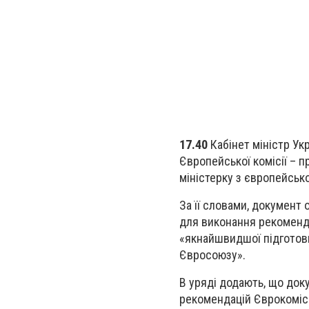
17.40
Кабінет міністр Ук
Європейської комісії – 
міністерку з європейсько
За її словами, документ 
для виконання рекоменда
«якнайшвидшої підготовк
Євросоюзу».
В уряді додають, що док
рекомендацій Єврокомісі