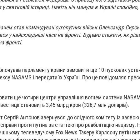
 святковій істериці. Навіть ніч минула в Україні спокійно
чем став командувач сухопутних військ Олександр Сирськ
ся у найскладніші часи на фронті. Будемо стежити, як ріш
на фронті.
ропонував парламенту країни замовити ще 10 пускових уста
ексу NASAMS і передати їх Україні. Про це повідомляє пре
овити ще чотири центри управління вогнем системи NASAM
вестиції становить 3,45 млрд крон (326,7 млн доларів).
т Сергій Антонов звернувся до слідчого комітету із заявою
справи проти путіна за статтею про реабілітацію нацизму. 
лишньому телеведучому Fox News Такеру Карлсону путін в
ольща нібито змусила нацистську Німеччину на неї напасти,