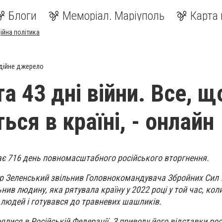
Блоги
Меморіал. Маріуполь
Карта 
ійна політика
дійне джерело
та 43 дні війни. Все, щ
ься в країні, - онлайн
ає 716 день повномасштабного російського вторгнення.
р Зеленський звільнив Головнокомандувача Збройних Сил 
нив людину, яка рятувала країну у 2022 році у той час, кол
людей і готувався до травневих шашликів.
лися в Російській Федерації. З приводу його відставки рос