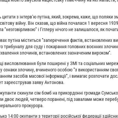
 цитати з інтерв'ю путіна, який, зокрема, каже, що поляки 
світову війну. Він сказав, що війна почалася 1 вересня 193
ла "незговірливою" і Гітлеру нічого не залишалося, як почати
овах путіна міститься "заперечення фактів, встановлених в
о трибуналу для суду і покарання головних воєнних злочин
 схвалення злочинів, встановлених зазначеним вироком".
ці висловлювання були поширені у ЗМІ та соціальних мереж
му ознаки злочину, вчиненого особою "з використанням сво
анням засобів масової інформації", і вимагає розпочати дос
тет зареєстрував заяву Антонова.
окупанти скинули сім бомб на прикордонні громади Сумсько
ули двоє людей, четверо поранені, під завалами може перебу
нерального прокурора.
ько 14:00 окупанти з території російської федерації здійсни