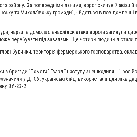
ого району. За попередніми даними, ворог скинув 7 авіацій
інську та Миколаївську громади", - йдеться в повідомленні 
ури, наразі відомо, що внаслідок атаки ворога загинули дв
 може перебувати під завалами. Ще чотири людини дістали 
лові будинки, територія фермерського господарства, скла
ки з бригади "Помста" Гвардії наступу знешкодили 11 росій
 зазначили у ДПСУ, українські бійці використали для ліквідац
вку ЗУ-23-2.