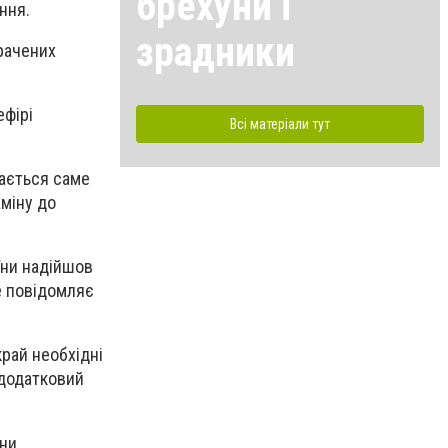
брехуни і
ння.
зрадники
трачених
ефірі
Всі матеріали тут
шається саме
аміну до
їни надійшов
е повідомляє
рай необхідні
 додатковий
они