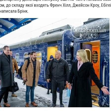
м, до складу якої входять Френч Хілл, Джейсон Кроу, Ебіге
 написала Брінк.