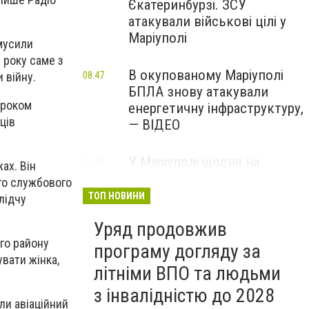
Єкатеринбурзі. ЗСУ
атакували військові цілі у
Маріуполі
змусили
9 року саме з
В окупованому Маріуполі
08:47
 війну.
БПЛА знову атакували
ироком
енергетичну інфраструктуру,
ців
— ВІДЕО
У Маріуполі щодня на
16:45
ах. Він
Вчора
чотири години
го службового
відключатимуть світло: це
ТОП НОВИНИ
лідчу
вплине на подачу води
Уряд продовжив
го району
програму догляду за
вати жінка,
літніми ВПО та людьми
з інвалідністю до 2028
ли авіаційний