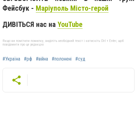
Фейсбук -
Маріуполь Місто-герой
ДИВІТЬСЯ нас на
YouTube
Якщо ви помітили помилку, виділіть необхідний текст і натисніть Ctrl + Enter, щоб
повідомити про це редакцію
#Україна
#рф
#війна
#полонені
#суд