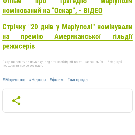
Фільм про трагедію Маріуполя
номінований на "Оскар", - ВІДЕО
Стрічку "20 днів у Маріуполі" номінували
на премію Американської гільдії
режисерів
Якщо ви помітили помилку, виділіть необхідний текст і натисніть Ctrl + Enter, щоб
повідомити про це редакцію
#Маріуполь
#Чернов
#фільм
#нагорода