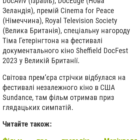
DocAviv (Ізраїль), DocEdge (Нова
Зеландія), премій Cinema for Peace
(Німеччина), Royal Television Society
(Велика Британія), спеціальну нагороду
Тіма Гетерінгтона на фестивалі
документального кіно Sheffield DocFest
2023 у Великій Британії.
Світова премʼєра стрічки відбулася на
фестивалі незалежного кіно в США
Sundance, там фільм отримав приз
глядацьких симпатій.
Читайте також: