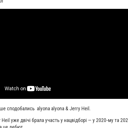
ал
е сподобались alyona alyona & Jerry Heil.
 Heil уже двічі брала участь у нацвідборі — у 2020-му та 202
a це дебют.