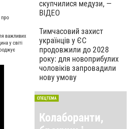
скупчилися медузи, —
ВІДЕО
 про
Тимчасовий захист
для важливих
українців у ЄС
ина у світі
продовжили до 2028
ороджує
року: для новоприбулих
чоловіків запровадили
нову умову
СПЕЦТЕМА
Колаборанти,