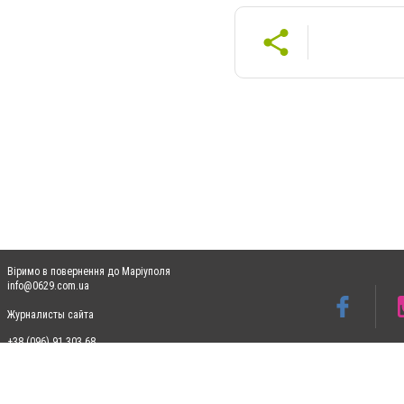
Віримо в повернення до Маріуполя
info@0629.com.ua
Журналисты сайта
+38 (096) 91 303 68
Допускається цитування матеріалів без отримання попередньої згоди 0629.com.ua за
пошукових систем гіперпосилання на цитовані статті не нижче другого абзацу в тек