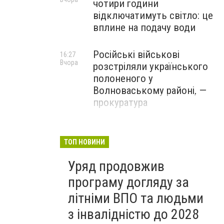
чотири години
відключатимуть світло: це
вплине на подачу води
Російські військові
16:27
Вчора
розстріляли українського
полоненого у
Волноваському районі, —
прокуратура
У Маріуполі окупаційна
16:06
Вчора
адміністрація оскаржує
ТОП НОВИНИ
визнане російськими
Уряд продовжив
судами право власності на
житло
програму догляду за
літніми ВПО та людьми
з інвалідністю до 2028