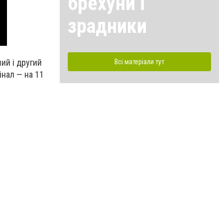
брехуни і
зрадники
ий і другий
Всі матеріали тут
інал — на 11