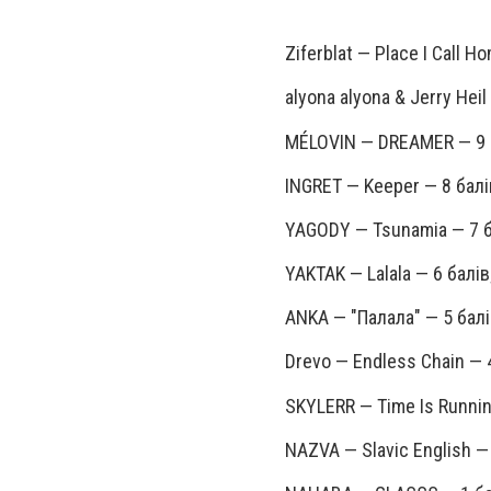
Ziferblat — Place I Call H
alyona alyona & Jerry Heil
MÉLOVIN — DREAMER — 9 
INGRET — Keeper — 8 балі
YAGODY — Tsunamia — 7 б
YAKTAK — Lalala — 6 балів
ANKA — "Палала" — 5 балі
Drevo — Endless Chain — 
SKYLERR — Time Is Runnin
NAZVA — Slavic English —