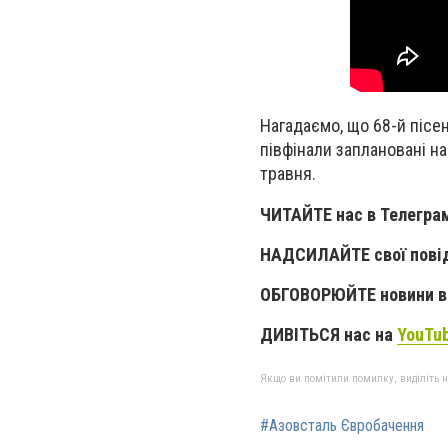
Нагадаємо, що 68-й пісе
півфінали заплановані на
травня.
ЧИТАЙТЕ нас в Телегра
НАДСИЛАЙТЕ свої пові
ОБГОВОРЮЙТЕ новини в 
ДИВІТЬСЯ нас на
YouTu
Якщо ви помітили помилку, виділіть нео
#Азовсталь Євробачення