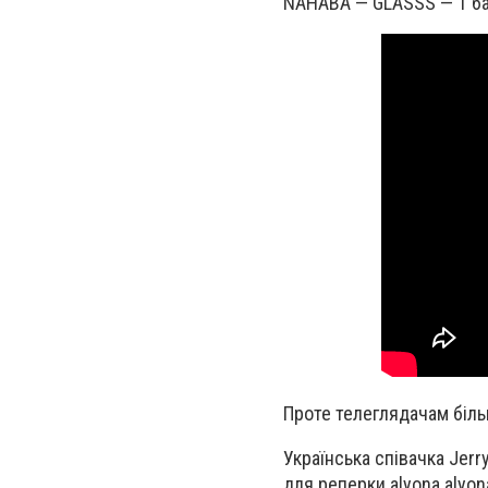
NAHABA — GLASSS — 1 б
Проте телеглядачам більш
Українська співачка Jerry
для реперки alyona alyon