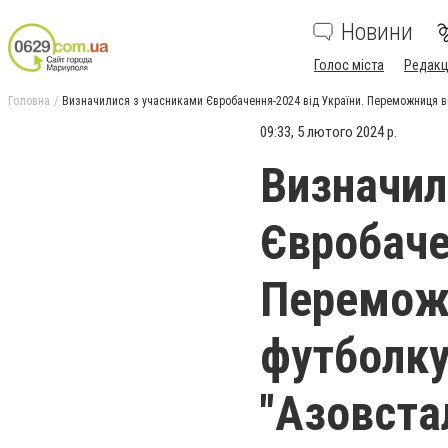
Новини
Голос міста
Редакц
Головна
Визначилися з учасниками Євробачення-2024 від України. Переможниця від
09:33, 5 лютого 2024 р.
Визначил
Євробаче
Переможн
футболку
"Азовстал