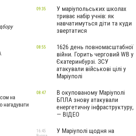
У маріупольських школах
09:35
триває набір учнів: як
навчатимуться діти та куди
ідбору
звертатися
1626 день повномасштабної
08:55
.
війни. Горить черговий WB у
Єкатеринбурзі. ЗСУ
атакували військові цілі у
Маріуполі
В окупованому Маріуполі
08:47
исом на
БПЛА знову атакували
о нагадувати
енергетичну інфраструктуру,
— ВІДЕО
У Маріуполі щодня на
16:45
Вчора