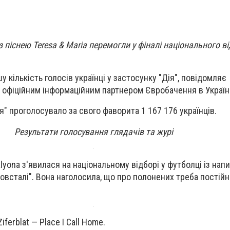
l з піснею Teresa & Maria перемогли у фіналі національного в
у кількість голосів українці у застосунку "Дія", повідомляє
є офіційним інформаційним партнером Євробачення в Україні
я" проголосувало за свого фаворита 1 167 176 українців.
Результати голосування глядачів та журі
 alyona з'явилася на національному відборі у футболці із нап
овсталі". Вона наголосила, що про полонених треба постійн
iferblat — Place I Call Home.