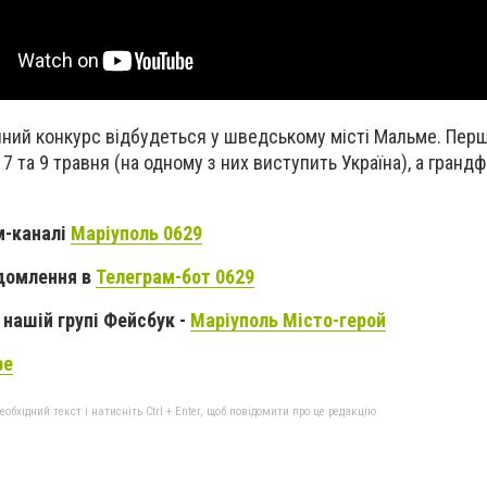
нний конкурс відбудеться у шведському місті Мальме. Перш
 7 та 9 травня (на одному з них виступить Україна), а грандф
м-каналі
Маріуполь 0629
домлення в
Телеграм-бот 0629
нашій групі Фейсбук -
Маріуполь Місто-герой
be
бхідний текст і натисніть Ctrl + Enter, щоб повідомити про це редакцію