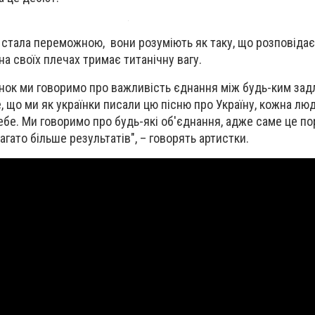
ка стала переможною, вони розуміють як таку, що розповідає
на своїх плечах тримає титанічну вагу.
інок ми говоримо про важливість єднання між будь-ким за
е, що ми як українки писали цю пісню про Україну, кожна люд
себе. Ми говоримо про будь-які об'єднання, адже саме це п
агато більше результатів", – говорять артистки.