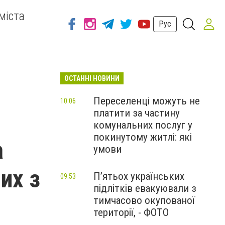
міста
Рус
ОСТАННІ НОВИНИ
Переселенці можуть не
10:06
платити за частину
комунальних послуг у
покинутому житлі: які
а
умови
их з
П’ятьох українських
09:53
підлітків евакуювали з
тимчасово окупованої
території, - ФОТО