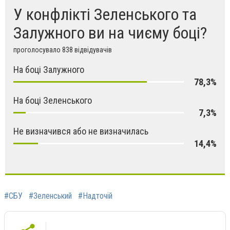
У конфлікті Зеленського та
Залужного ви на чиєму боці?
проголосувало 838 відвідувачів
На боці Залужного
78,3%
На боці Зеленського
7,3%
Не визначився або не визначилась
14,4%
#СБУ
#Зеленський
#Надточій