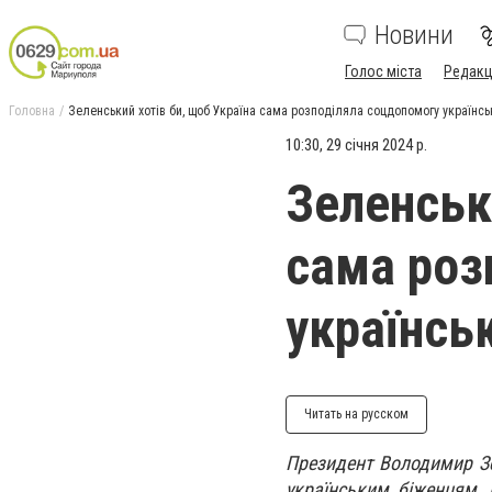
Новини
Голос міста
Редакц
Головна
Зеленський хотів би, щоб Україна сама розподіляла соцдопомогу українс
10:30, 29 січня 2024 р.
Зеленськ
сама роз
українсь
Читать на русском
Президент Володимир Зел
українським біженцям, 