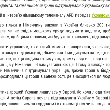
дента, таким чином ці гроші підтримували б українську ек
й в інтерв'ю німецькому телеканалу ARD, передає
Українськ
що тільки в Німеччину виїхали з України близько 200 ти
итала, чи не слід німецькому уряду подумати над тим, що
ікам, щоб цими грошима, які будуть зекономлені, підтримув
ати українцям, то є такий момент − наприклад, якась люд
 отримує підтримку від Німеччини. І ми дякуємо за те, що 
є так, що ця людина отримує підтримку і від вас, і від нас. 
аїнців у Німеччині. Я вам узагальнюю це. І тому я завжди г
би Німеччина підтримувала українців, даючи гроші в бюдж
ерозподіляла ці гроші в залежності, де знаходиться ця люд
стина грошей України лишилась у Європі, бо коли люди тік
ші. А потім Європа почала підтримувати Україну у Європі і 
ців, залишались за кордоном і в економіці тієї чи іншої дер