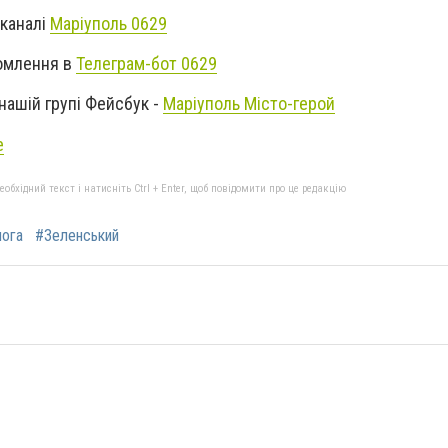
-каналі
Маріуполь 0629
омлення в
Телеграм-бот 0629
ашій групі Фейсбук -
Маріуполь Місто-герой
e
бхідний текст і натисніть Ctrl + Enter, щоб повідомити про це редакцію
ога
#Зеленський