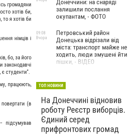
Донеччини: на снаряді
лись громадяни
залишили послання
осто хотів би,
окупантам, - ФОТО
 то я хотів би
Петровський район
09:08
шення німців і
Вчора
Донецька відрізали від
міста: транспорт майже не
ходить, люди змушені йти
в, бо, за його
пішки, - ВІДЕО
ли законодавчі
, є студенти".
1624 день повномасштабної
08:54
Вчора
му, працюють,
війни. РФ вдарила
ТОП НОВИНИ
«Іскандерами» по Київщині і
На Донеччині відновив
столиці. 15 людей загинули.
 повертати (в
В Росії палають
роботу Реєстр виборців.
енергопідстанції та
Єдиний серед
черговий WB
− підсумував
прифронтових громад