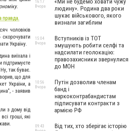
«Ми не будемо ховати чужу
16:17
ономіку.
Вчора
людину». Родина два роки
шукає військового, якого
а правда.
визнали загиблим
сяч чоловіків
б скорочувати
Вступників із ТОТ
15:04
Вчора
ати Україну.
змушують робити селфі та
надсилати геолокацію:
ина виїхала і
правозахисники звернулися
ви підтримуєте
до МОН
Ну, так буває.
оворив, що для
Путін дозволив членам
10:56
ет України, а
Вчора
банд і
ина", - заявив
наркоконтрабандистам
підписувати контракти з
али з дому від
армією РФ
всі гроші, які
жави.
Від тих, хто зберігає історію
09:43
Вчора