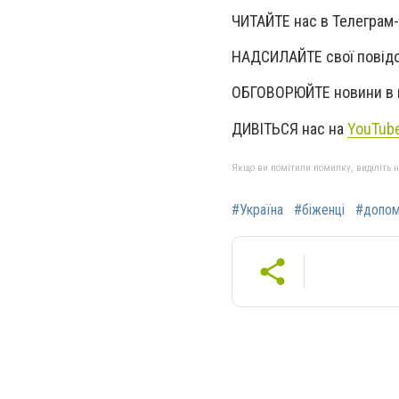
ЧИТАЙТЕ нас в Телеграм
НАДСИЛАЙТЕ свої повід
ОБГОВОРЮЙТЕ новини в н
ДИВІТЬСЯ нас на
YouTub
Якщо ви помітили помилку, виділіть нео
#Україна
#біженці
#допом