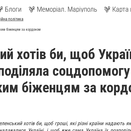
Блоги
Меморіал. Маріуполь
Карта 
ійна політика
ьким біженцям за кордоном
ий хотів би, щоб Украї
поділяла соцдопомогу
ким біженцям за кор
енський хотів би, щоб гроші, які різні країни надають я
надавалися Україні, і щоб вже сама Україна їх розподі