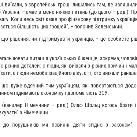
наші виїхали, а європейські гроші лишались там, де залиши
 України. Немає в мене ніяких питань (до цього − ред.). Пр
агу. Коли весь світ каже про фінансову підтримку українців,
шається більшість цих грошей", − пояснив Зеленський.
 що рішення, чи підтримувати українців, − це особисте рі
агальнювати питання українських біженців, зокрема, чоловікі
о різних деталей: є люди, які виїхали з різних причин і ма
ати, є люди немобілізаційного віку, є ті, хто виїхали раніше
 що дуже вдячний тим українцям, які повертаються додо
 чином піднімають економіку і допомагають ЗСУ.
 (канцлер Німеччини − ред.) Олаф Шольц когось брати і
овхувати" з Німеччини.
 до порушників ми повинні діяти згідно з законом", 