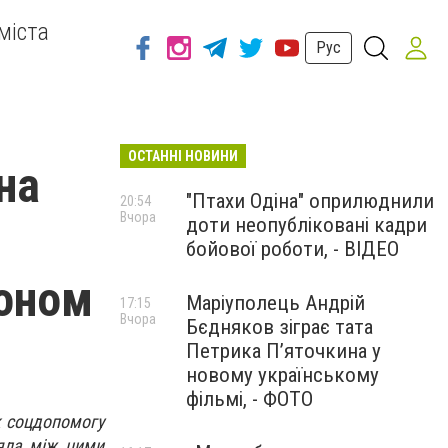
міста
Рус
ОСТАННІ НОВИНИ
на
"Птахи Одіна" оприлюднили
20:54
Вчора
доти неопубліковані кадри
бойової роботи, - ВІДЕО
доном
Маріуполець Андрій
17:15
Вчора
Бєдняков зіграє тата
Петрика П’яточкина у
новому українському
фільмі, - ФОТО
к соцдопомогу
ляла між цими