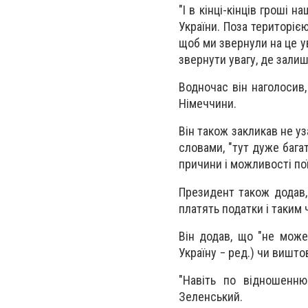
"І в кінці-кінців гроші 
України. Поза територією
щоб ми звернули на це ув
звернути увагу, де зали
Водночас він наголосив,
Німеччини.
Він також закликав не уз
словами, "тут дуже багат
причини і можливості поїх
Президент також додав,
платять податки і таким
Він додав, що "не може
Україну − ред.) чи вишт
"Навіть по відношенню
Зеленський.