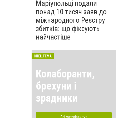
Маріупольці подали
понад 10 тисяч заяв до
міжнародного Реєстру
збитків: що фіксують
найчастіше
СПЕЦТЕМА
Колаборанти,
брехуни і
зрадники
Всі матеріали тут