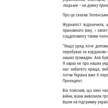
людьми − на думку прези
Про це сказав Зеленськи
Журналіст відзначила, 
призовного віку, і зап
соцдопомогу таким чолов
"Якщо уряд хоче допомаг
перебуває за кордоном і
наших громадян. Але бува
Я зараз не про наших укр
нас набагато краще, як
потім Україна вже б пер
Президент.
Він пояснив, що нині ча
війни, вони вивозили гро
йшли на підтримку україн