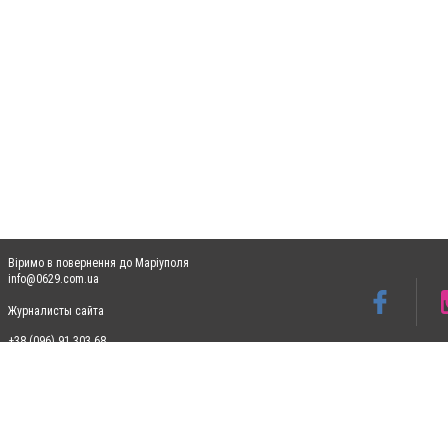
Віримо в повернення до Маріуполя
info@0629.com.ua
Журналисты сайта
+38 (096) 91 303 68
Допускається цитування матеріалів без отримання попередньої згоди 0629.com.ua за
пошукових систем гіперпосилання на цитовані статті не нижче другого абзацу в тек
Матеріали з плашками "Новини компаній", "Промо", "Партнерський матеріал", "Партнер