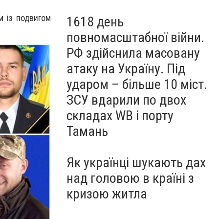
м із подвигом
1618 день
повномасштабної війни.
РФ здійснила масовану
атаку на Україну. Під
ударом – більше 10 міст.
ЗСУ вдарили по двох
складах WB і порту
Тамань
Як українці шукають дах
над головою в країні з
кризою житла