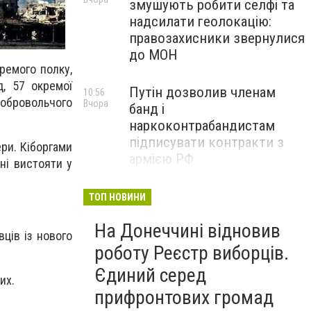
змушують робити селфі та
надсилати геолокацію:
правозахисники звернулися
до МОН
ремого полку,
д, 57 окремої
Путін дозволив членам
10:56
Добровольчого
Вчора
банд і
наркоконтрабандистам
підписувати контракти з
ери. Кіборгами
армією РФ
ні вистояти у
Від тих, хто зберігає історію
09:43
ТОП НОВИНИ
Вчора
Донеччини: на снаряді
На Донеччині відновив
залишили послання
ців із нового
окупантам, - ФОТО
роботу Реєстр виборців.
Єдиний серед
их.
прифронтових громад