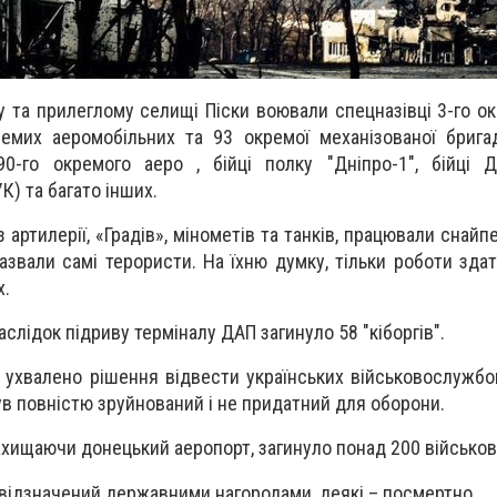
у та прилеглому селищі Піски воювали спецназівці 3-го ок
кремих аеромобільних та 93 окремої механізованої брига
90-го окремого аеро , бійці полку "Дніпро-1", бійці 
К) та багато інших.
артилерії, «Градів», мінометів та танків, працювали снайп
азвали самі терористи. На їхню думку, тільки роботи здат
х.
аслідок підриву терміналу ДАП загинуло 58 "кіборгів".
 ухвалено рішення відвести українських військовослужбов
був повністю зруйнований і не придатний для оборони.
ахищаючи донецький аеропорт, загинуло понад 200 військов
в відзначений державними нагородами, деякі – посмертно.