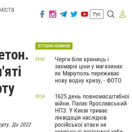
міста
Рус
ОСТАННІ НОВИНИ
етон.
Черги біля криниць і
09:00
захмарні ціни у магазинах:
'яті
як Маріуполь переживає
нову водну кризу, - ФОТО
рту
1625 день повномасштабної
08:54
війни. Палає Ярославський
НПЗ. У Києві триває
ліквідація наслідків
російської атаки на
орту. До 2022
українські логістичні хаби