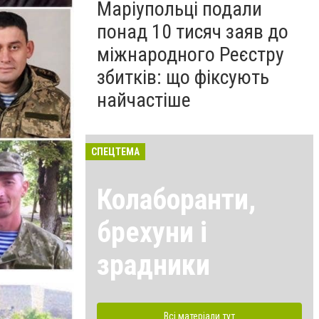
Маріупольці подали
понад 10 тисяч заяв до
міжнародного Реєстру
збитків: що фіксують
найчастіше
СПЕЦТЕМА
Колаборанти,
брехуни і
зрадники
Всі матеріали тут