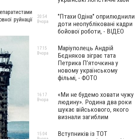
епаратистами
"Птахи Одіна" оприлюднили
20:54
вної руйнації
Вчора
доти неопубліковані кадри
бойової роботи, - ВІДЕО
Маріуполець Андрій
17:15
Вчора
Бєдняков зіграє тата
Петрика П’яточкина у
новому українському
фільмі, - ФОТО
«Ми не будемо ховати чужу
16:17
Вчора
людину». Родина два роки
шукає військового, якого
визнали загиблим
Вступників із ТОТ
15:04
Вчора