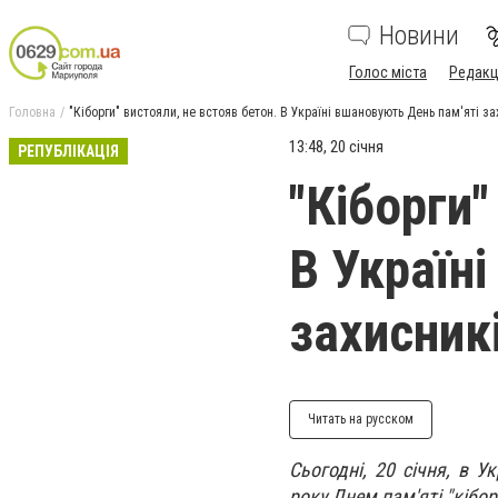
Новини
Голос міста
Редакц
Головна
"Кіборги" вистояли, не встояв бетон. В Україні вшановують День пам'яті з
13:48, 20 січня
РЕПУБЛІКАЦІЯ
"Кіборги"
В Україн
захисник
Читать на русском
Сьогодні, 20 січня, в 
року Днем пам'яті "кібор