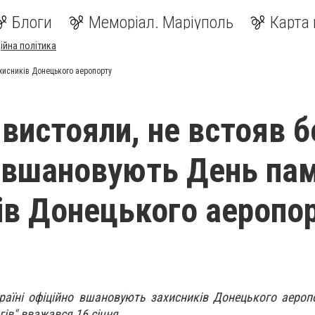
Блоги
Меморіал. Маріуполь
Карта 
ійна політика
ахисників Донецького аеропорту
 вистояли, не встояв б
і вшановують День пам
ів Донецького аеропо
Україні офіційно вшановують захисників Донецького аероп
гів" вважався 16 січня.