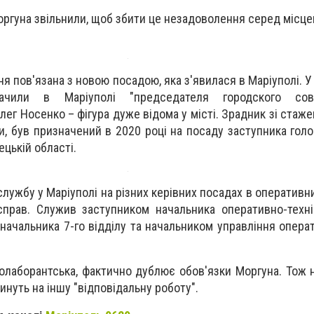
ргуна звільнили, щоб збити це незадоволення серед місце
я пов'язана з новою посадою, яка з'явилася в Маріуполі. У
ачили в Маріуполі "председателя городского сов
ег Носенко – фігура дуже відома у місті. Зрадник зі стаже
и, був призначений в 2020 році на посаду заступника гол
цькій області.
лужбу у Маріуполі на різних керівних посадах в оперативн
справ. Служив заступником начальника оперативно-техні
начальника 7-го відділу та начальником управління опера
колаборантська, фактично дублює обов'язки Моргуна. Тож 
инуть на іншу "відповідальну роботу".