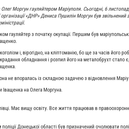
Олег Моргун гауляйтером Маріуполя. Сьогодні, 6 листопад
 організації «ДНР» Дениса Пушилін Моргун був звільнений 
міністрації.
нком гауляйтер з початку окупації. Першим був маріупольсь
ващенко.
голізм і, вірогідно, на кліптоманію, бо ще за часів його ро
крадання обладнання і розпил його на металобрухт стало 
ащенка.
она не впоралась із складною задачею з відновлення Марі
и Іващенка на Олега Моргуна.
лівці. Має вищу освіту. Все життя працював в правоохоронн
м поліції Донецької області був призначений очолювати пол