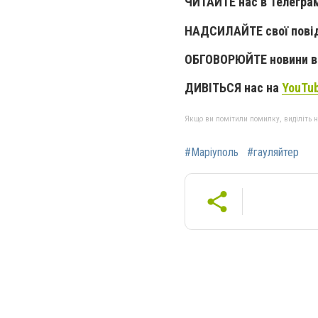
ЧИТАЙТЕ нас в Телегра
НАДСИЛАЙТЕ свої пові
ОБГОВОРЮЙТЕ новини в 
ДИВІТЬСЯ нас на
YouTu
Якщо ви помітили помилку, виділіть нео
#Маріуполь
#гауляйтер