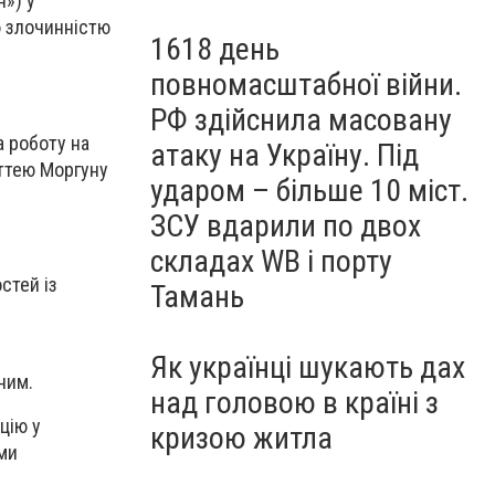
н») у
ю злочинністю
1618 день
повномасштабної війни.
РФ здійснила масовану
а роботу на
атаку на Україну. Під
аттею Моргуну
ударом – більше 10 міст.
ЗСУ вдарили по двох
складах WB і порту
стей із
Тамань
Як українці шукають дах
иним.
над головою в країні з
цію у
кризою житла
ми