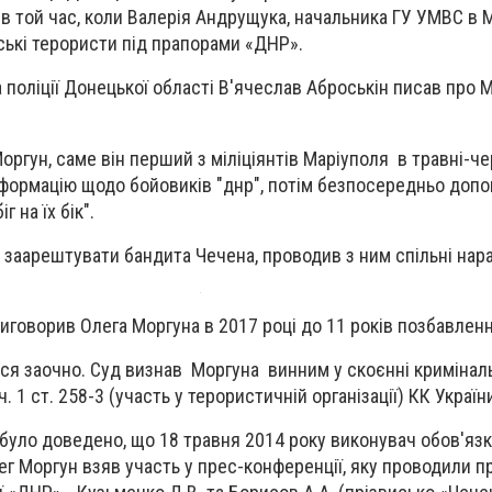
в той час, коли Валерія Андрущука, начальника ГУ УМВС в М
йські терористи під прапорами «ДНР».
ва поліції Донецької області В'ячеслав Аброськін писав про 
Моргун, саме він перший з міліціянтів Маріуполя в травні-ч
формацію щодо бойовиків "днр", потім безпосередньо допом
г на їх бік".
б заарештувати бандита Чечена, проводив з ним спільні нар
иговорив Олега Моргуна в 2017 році до 11 років позбавленн
ся заочно. Суд визнав Моргуна винним у скоєнні кримінал
 1 ст. 258-3 (участь у терористичній організації) КК Україн
 було доведено, що 18 травня 2014 року виконувач обов'язк
лег Моргун взяв участь у прес-конференції, яку проводили 