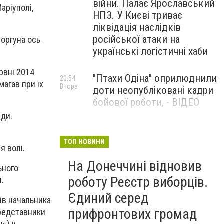
війни. Палає Ярославський
аріуполі,
НПЗ. У Києві триває
ліквідація наслідків
російської атаки на
Моргуна ось
українські логістичні хаби
ервні 2014
"Птахи Одіна" оприлюднили
20:54
агав при їх
Вчора
доти неопубліковані кадри
бойової роботи, - ВІДЕО
ади.
Маріуполець Андрій
17:15
Вчора
Бєдняков зіграє тата
ТОП НОВИНИ
я волі.
Петрика П’яточкина у
На Донеччині відновив
новому українському
ьного
фільмі, - ФОТО
роботу Реєстр виборців.
и.
Єдиний серед
ів начальника
прифронтових громад
представники