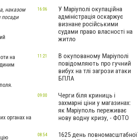
У Маріуполі окупаційна
а, наказом
16:06
адміністрація оскаржує
з посади
визнане російськими
судами право власності на
кий
житло
В окупованому Маріуполі
11:21
боти на
повідомляють про гучний
єдиним
вибух на тлі загрози атаки
БПЛА
уполя.
Черги біля криниць і
09:00
захмарні ціни у магазинах:
як Маріуполь переживає
их органах на
нову водну кризу, - ФОТО
1625 день повномасштабної
08:54
іцію