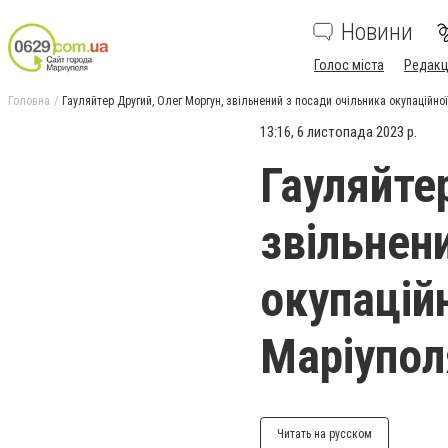
Новини
Голос міста
Редакц
Головна
Гауляйтер Другий, Олег Моргун, звільнений з посади очільника окупаційної
13:16, 6 листопада 2023 р.
Гауляйте
звільнен
окупаційн
Маріупол
Читать на русском