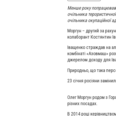
Менше року попрацював 
очільника терористичної
очільника окупаційної ад
Моргун – другий за раху
колаборант Костянтин І
Іващенко страждав на алко
комбінаті «Азовмаш» роз
джерелом доходу для Ів
Природньо, що така перс
23 січня росіяни замінил
Олег Моргун родом з Гор
різних посадах.
В 2014 році керівництво