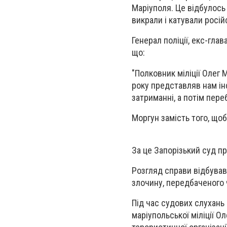
Маріуполя. Це відбулось 
викрали і катували росі
Генерал поліції, екс-гла
що:
"Полковник міліції Олег 
року представляв нам ін
затриманні, а потім перебі
Моргун замість того, що
За це Запорізький суд пр
Розгляд справи відбував
злочину, передбаченого ч.
Під час судових слухань
маріупольської міліції О