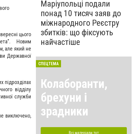
Маріупольці подали
вого
понад 10 тисяч заяв до
міжнародного Реєстру
збитків: що фіксують
 вересні цього
найчастіше
ета". Новим
м, але який не
ови Державної
СПЕЦТЕМА
Колаборанти,
их підрозділах
чного відділу
брехуни і
тивної служби
зрадники
не виключено,
Всі матеріали тут