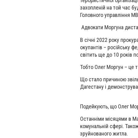
терористичної організаці
захопленій на той час б
Головного управління МВ
Адвокати Моргуна дистан
В січні 2022 року прокур
окупантів – російську фе
світить ще до 10 років п
Тобто Олег Моргун – це т
Що стало причиною звіль
Дагестану і демонструва
Подейкують, що Олег Мо
Останніми місяцями в Ма
комунальній сфері. Тако
зруйнованого житла.