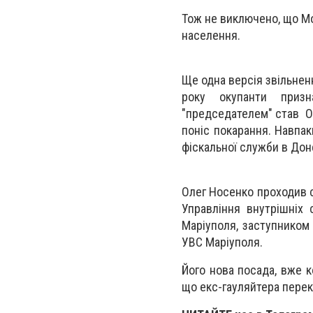
Тож не виключено, що Мо
населення.
Ще одна версія звільненн
року окупанти призн
"председателем" став Ол
поніс покарання. Навпак
фіскальної служби в Доне
Олег Носенко проходив с
Управління внутрішніх 
Маріуполя, заступником 
УВС Маріуполя.
Його нова посада, вже 
що екс-гауляйтера перек