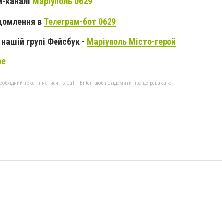
м-каналі
Маріуполь 0629
домлення в
Телеграм-бот 0629
нашій групі Фейсбук -
Маріуполь Місто-герой
be
бхідний текст і натисніть Ctrl + Enter, щоб повідомити про це редакцію