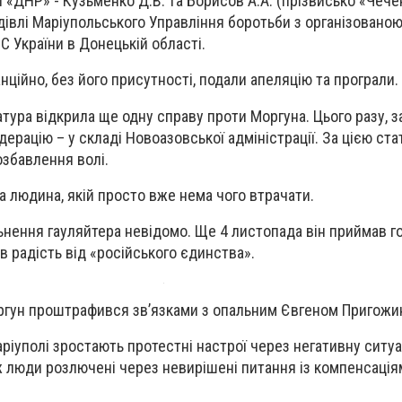
ї «ДНР» - Кузьменко Д.В. та Борисов А.А. (прізвисько «Чече
удівлі Маріупольського Управління боротьби з організовано
С України в Донецькій області.
ційно, без його присутності, подали апеляцію та програли.
атура відкрила ще одну справу проти Моргуна. Цього разу, з
дерацію – у складі Новоазовської адміністрації. За цією ст
озбавлення волі.
а людина, якій просто вже нема чого втрачати.
нення гауляйтера невідомо. Ще 4 листопада він приймав го
в радість від «російського єдинства».
ргун проштрафився зв’язками з опальним Євгеном Пригож
ріуполі зростають протестні настрої через негативну ситуа
ж люди розлючені через невирішені питання із компенсація