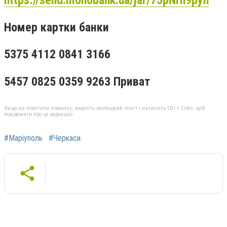
https://send.monobank.ua/jar/7JpNrh9pyn
Номер картки банки
5375 4112 0841 3166
5457 0825 0359 9263 Приват
Якщо ви помітили помилку, виділіть необхідний текст і натисніть Ctrl + Enter, щоб
повідомити про це редакцію
#Маріуполь
#Черкаси.