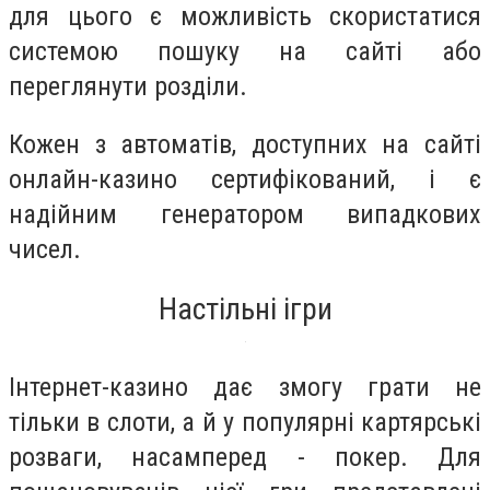
для цього є можливість скористатися
системою пошуку на сайті або
переглянути розділи.
Кожен з автоматів, доступних на сайті
онлайн-казино сертифікований, і є
надійним генератором випадкових
чисел.
Настільні ігри
Інтернет-казино дає змогу грати не
тільки в слоти, а й у популярні картярські
розваги, насамперед - покер. Для