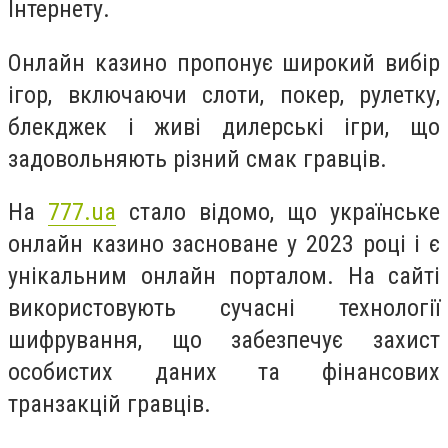
Інтернету.
Онлайн казино пропонує широкий вибір
ігор, включаючи слоти, покер, рулетку,
блекджек і живі дилерські ігри, що
задовольняють різний смак гравців.
На
777.ua
стало відомо, що українське
онлайн казино засноване у 2023 році і є
унікальним онлайн порталом. На сайті
використовують сучасні технології
шифрування, що забезпечує захист
особистих даних та фінансових
транзакцій гравців.