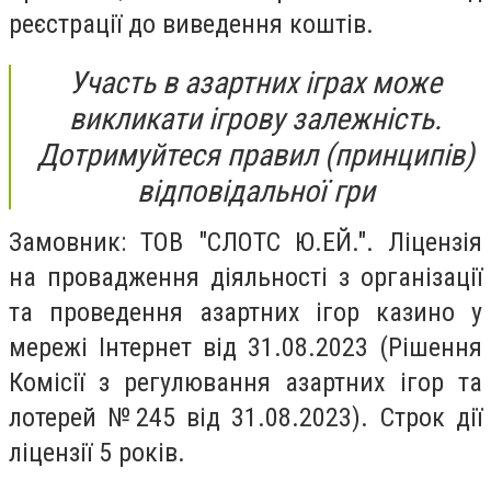
реєстрації до виведення коштів.
Участь в азартних іграх може
викликати ігрову залежність.
Дотримуйтеся правил (принципів)
відповідальної гри
Замовник: ТОВ "СЛОТС Ю.ЕЙ.". Ліцензія
на провадження діяльності з організації
та проведення азартних ігор казино у
мережі Інтернет від 31.08.2023 (Рішення
Комісії з регулювання азартних ігор та
лотерей №245 від 31.08.2023). Строк дії
ліцензії 5 років.