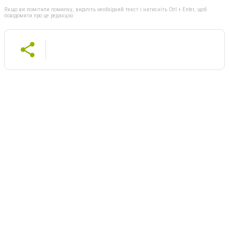
Якщо ви помітили помилку, виділіть необхідний текст і натисніть Ctrl + Enter, щоб
повідомити про це редакцію