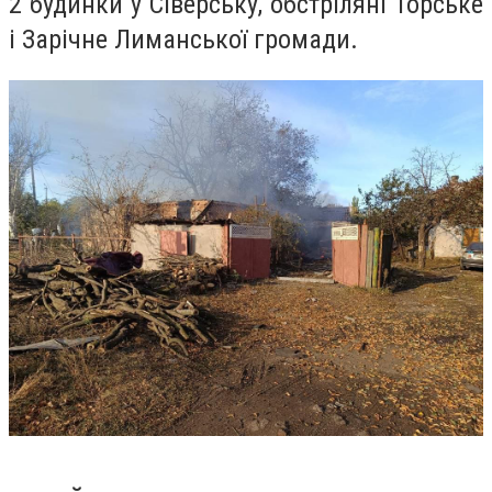
2 будинки у Сіверську, обстріляні Торське
і Зарічне Лиманської громади.