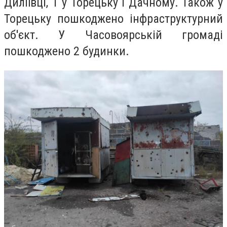
Диліївці, 1 у Торецьку і Дачному. Також у
Торецьку пошкоджено інфраструктурний
об'єкт. У Часовоярській громаді
пошкоджено 2 будинки.