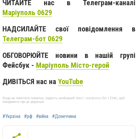
ЧИТАЙТЕ нас в Телеграм-каналі
Маріуполь 0629
НАДСИЛАЙТЕ свої повідомлення в
Телеграм-бот 0629
ОБГОВОРЮЙТЕ новини в нашій групі
Фейсбук -
Маріуполь Місто-герой
ДИВІТЬСЯ нас на
YouTube
Якщо ви помітили помилку, виділіть необхідний текст і натисніть Ctrl + Enter, щоб
повідомити про це редакцію
#Україна
#рф
#війна
#Донеччина