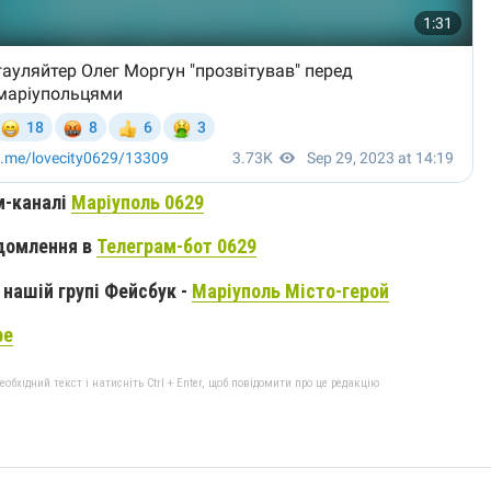
м-каналі
Маріуполь 0629
домлення в
Телеграм-бот 0629
нашій групі Фейсбук -
Маріуполь Місто-герой
be
бхідний текст і натисніть Ctrl + Enter, щоб повідомити про це редакцію