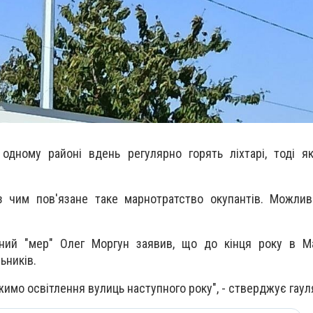
одному районі вдень регулярно горять ліхтарі, тоді я
 чим пов'язане таке марнотратство окупантів. Можливо
.
аний "мер" Олег Моргун заявив, що до кінця року в Ма
ьників.
имо освітлення вулиць наступного року", - стверджує гаул