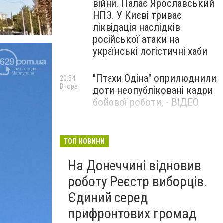
війни. Палає Ярославський
НПЗ. У Києві триває
ліквідація наслідків
російської атаки на
українські логістичні хаби
"Птахи Одіна" оприлюднили
20:54
Вчора
доти неопубліковані кадри
бойової роботи, - ВІДЕО
Маріуполець Андрій
17:15
Вчора
Бєдняков зіграє тата
ТОП НОВИНИ
Петрика П’яточкина у
На Донеччині відновив
новому українському
фільмі, - ФОТО
роботу Реєстр виборців.
Єдиний серед
прифронтових громад