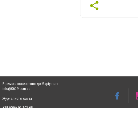
Віримо в повернення до Маріуполя
info@0629.com.ua
Журналисты сайта
+38 (096) 91 303 68
Допускається цитування матеріалів без отримання попередньої згоди 0629.com.ua за
пошукових систем гіперпосилання на цитовані статті не нижче другого абзацу в тек
Матеріали з плашками "Новини компаній", "Промо", "Партнерський матеріал", "Партнер