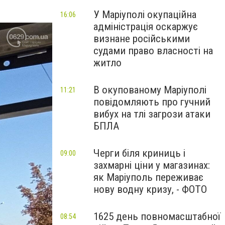
У Маріуполі окупаційна
16:06
адміністрація оскаржує
визнане російськими
судами право власності на
житло
В окупованому Маріуполі
11:21
повідомляють про гучний
вибух на тлі загрози атаки
БПЛА
Черги біля криниць і
09:00
захмарні ціни у магазинах:
як Маріуполь переживає
нову водну кризу, - ФОТО
1625 день повномасштабної
08:54