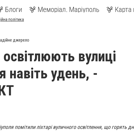
Блоги
Меморіал. Маріуполь
Карта 
ійна політика
адійне джерело
 освітлюють вулиці
 навіть удень, -
КТ
уполя помітили ліхтарі вуличного освітлення, що горять д