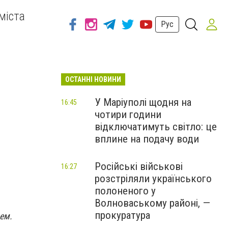
міста
Рус
ОСТАННІ НОВИНИ
У Маріуполі щодня на
16:45
чотири години
відключатимуть світло: це
вплине на подачу води
Російські військові
16:27
розстріляли українського
полоненого у
Волноваському районі, —
прокуратура
нем.