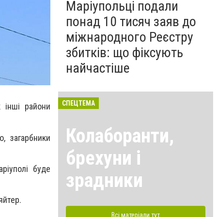
Маріупольці подали
понад 10 тисяч заяв до
міжнародного Реєстру
збитків: що фіксують
найчастіше
СПЕЦТЕМА
к інші райони
Колаборанти,
, загарбники
брехуни і
ріуполі буде
зрадники
яйтер.
Всі матеріали тут