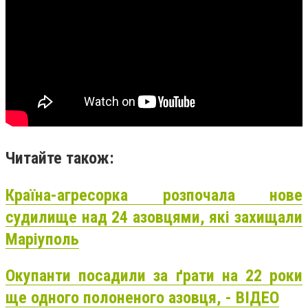
Читайте також:
Країна-агресорка розпочала нове
судилище над 24 азовцями, які захищали
Маріуполь
Окупанти посадили за ґрати на 22 роки
ще одного полоненого азовця, - ВІДЕО