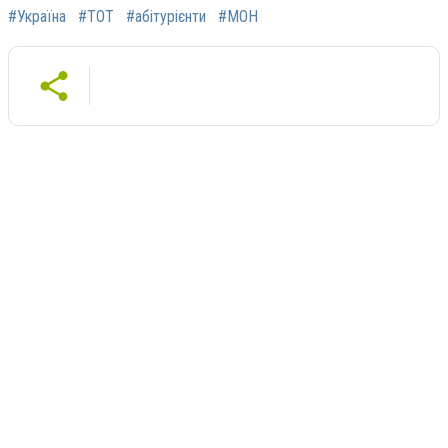
#Україна
#ТОТ
#абітурієнти
#МОН