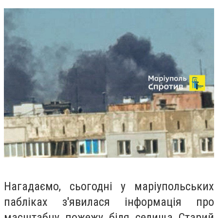
Нагадаємо, сьогодні у маріупольських
пабліках з'явилася інформація про
масштабну пожежу біля селища Старий