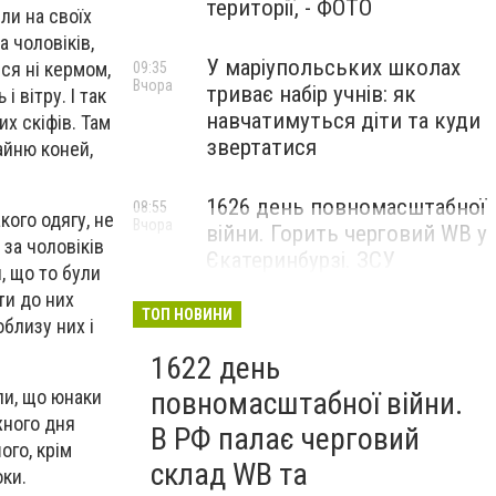
території, - ФОТО
вли на своїх
а чоловіків,
У маріупольських школах
ся ні кермом,
09:35
Вчора
триває набір учнів: як
 вітру. І так
навчатимуться діти та куди
х скіфів. Там
звертатися
айню коней,
1626 день повномасштабної
08:55
кого одягу, не
Вчора
війни. Горить черговий WB у
 за чоловіків
Єкатеринбурзі. ЗСУ
я, що то були
атакували військові цілі у
ти до них
Маріуполі
ТОП НОВИНИ
облизу них і
1622 день
повномасштабної війни.
ли, що юнаки
жного дня
В РФ палає черговий
ого, крім
склад WB та
оки.