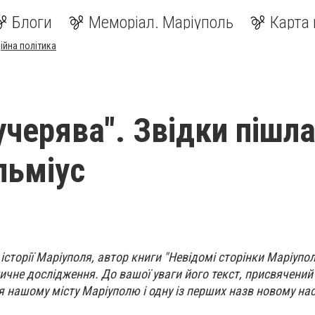
Блоги
Меморіал. Маріуполь
Карта 
ійна політика
учерява". Звідки пішл
льміус
історії Маріуполя, автор книги "Невідомі сторінки Маріупол
ичне дослідження. До вашої уваги його текст, присвячений 
я нашому місту Маріуполю і одну із перших назв новому на