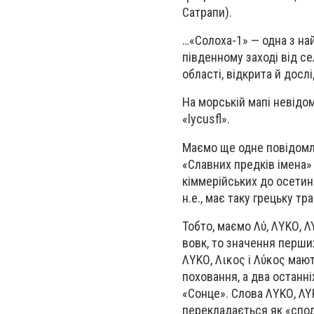
Сатрапи).
…«Солоха-1» — одна з най
південному заході від с
області, відкрита й досл
На морській мапі невідо
«lycusfl».
Маємо ще одне повідомле
«Славних предків імена»
кіммерійських до осетинс
н.е., має таку грецьку т
Тобто, маємо Λύ, ΛYΚΟ, Λ
вовк, то значення перши
ΛYΚΟ, Λικος і Λύκος маю
поховання, а два останні
«Сонце». Слова ΛYΚΟ, ΛΥ
перекладається як «спод