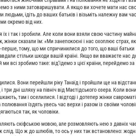
жемо з ними затоваришувати. А якщо ви хочете мати нас св
 людьми, ідіть до ваших батьків і візьміть належну вам час
ми окремо від них.
 їх і так і зробили. Але коли вони взяли свою частину майна
, жінки сказали їм: «Ми занепокоєні і нас охоплює страх, я
о-перше, тому, що ми спричинилися до того, що ваші батьки
 завдали стільки шкоди вашій країні. Якщо ви вважаєте нас 
ми всі зробимо таке: від'їдемо з цієї країни, перейдемо за р
одилися. Вони перейшли ріку Танаїд і пройшли ще на відстан
д і три дні шляху на північ від Маєтідського озера. Коли вон
кають, там і оселилися. І відтоді і дотепер жінки савроматі
на полювання їздять увесь час верхи і разом із своїми чолові
одягаються так, як чоловіки.
вляють скіфською мовою, але розмовляють нею з давніх час
к слід. Що ж до шлюбів, то ось у них так встановлено: жодн