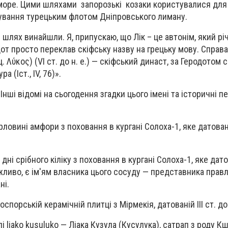
море. Цими шляхами запорозькі козаки користувалися для
кування турецьким флотом Дніпровського лиману.
й шлях винайшли. Я, припускаю, що Лік – це автонім, який р
дот просто переклав скіфську назву на грецьку мову. Справ
ец. Λύκος) (VI ст. до н. е.) — скіфський династ, за Геродотом 
а (Іст., IV, 76)».
«Інші відомі на сьогодення згадки цього імені та історичні п
горловині амфори з поховання в кургані Солоха-1, яке датова
 дні срібного кіліку з поховання в кургані Солоха-1, яке дат
можливо, є ім'ям власника цього сосуду — представника правл
ні.
спорській керамічній плитці з Мірмекія, датованій ІІІ ст. до 
і liako kusuluko — Ліака Кузула (Кусулука), сатрап з роду Кш