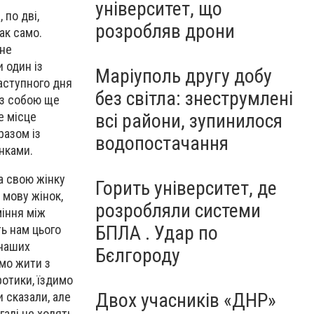
університет, що
 по дві,
розробляв дрони
ак само.
 не
 один із
Маріуполь другу добу
аступного дня
без світла: знеструмлені
 з собою ще
всі райони, зупинилося
е місце
разом із
водопостачання
онками.
за свою жінку
Горить університет, де
 мову жінок,
розробляли системи
міння між
БПЛА . Удар по
ть нам цього
 наших
Бєлгороду
емо жити з
ротики, їздимо
Двох учасників «ДНР»
и сказали, але
галі не ходять