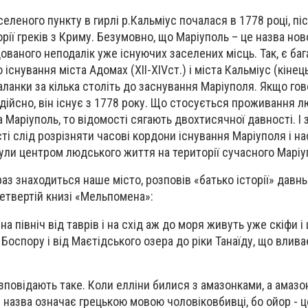
селеного пункту в гирлі р.Кальміус почалася в 1778 році, пі
рії греків з Криму. Безумовно, що Маріуполь – це назва нов
ованого неподалік уже існуючих заселених місць. Так, є баг
 існування міста Адомах (ХІІ-ХІVст.) і міста Кальміус (кінець
аланки за кілька століть до заснування Маріуполя. Якщо го
 дійсно, він існує з 1778 року. Що стосується проживання 
а Маріуполь, то відомості сягають двохтисячної давності. І
ті слід розрізняти часові кордони існування Маріуполя і н
и були центром людського життя на території сучасного Марі
аз знаходиться наше місто, розповів «батько історії» давн
четвертій книзі «Мельпомена»:
 на північ від таврів і на схід аж до моря живуть уже скіфи і
 Боспору і від Маєтідського озера до ріки Танаїду, що влив
зповідають таке. Коли елліни билися з амазонками, а амазо
я назва означає грецькою мовою чоловіковбивці, бо ойор - ц