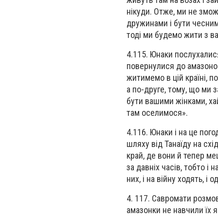
нікуди. Отже, ми не змо
дружинами і бути чесними
тоді ми будемо жити з ва
4.115. Юнаки послухалися
повернулися до амазонок
житимемо в цій країні, п
а по-друге, тому, що ми
бути вашими жінками, хай 
там оселимося».
4.116. Юнаки і на це пог
шляху від Танаїду на схі
край, де вони й тепер меш
за давніх часів, тобто і 
них, і на війну ходять, і 
4. 117. Савромати розмо
амазонки не навчили їх я