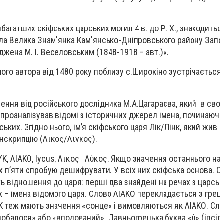
багатших скіфських царських могил 4 в. до Р. Х., знаходить
ела Велика Знам'янка Кам'янсько-Дніпровського району Запо
іджена М. І. Веселовським (1848-1918 – авт.)».
мого автора від 1480 року поблизу с.Широкіно зустрічаєтьс
ння від російського дослідника М.А.Цагараєва, який в сво
 проаналізував відомі з історичних джерел імена, починаюч
ьких. Згідно нього, ім’я скіфського царя Лік/Лінк, який жив 
ранскрипцію (Λικος/Λινκος).
ΥΚ, ΛΙΑΚΟ, lycus, Λικος і Λύκος. Якщо значення останнього н
х п’яти спробую дешифрувати. У всіх них скіфська основа. С
ть відношення до царя: перші два знайдені на речах з царсь
х – імена відомого царя. Слово ΛΙΑΚΟ перекладається з грец
Κ теж мають значення «сонце» і вимовляються як ΛΙΑΚΟ. С
обалося» або «вподований». Давньогрецька буква «ύ» (іпсі