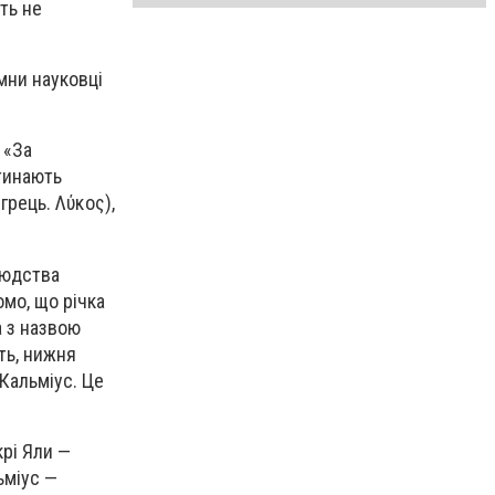
ть не
мни науковці
 «За
етинають
грець. Λύκος),
Людства
омо, що річка
а з назвою
ть, нижня
 Кальміус. Це
крі Яли —
ьміус —