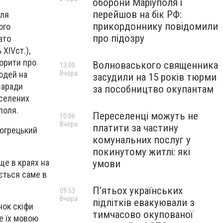
оборони Маріуполя і
перейшов на бік РФ:
сля
прикордоннику повідомили
ого
про підозру
ато
 ХІVст.),
ворити про
Волноваського священника
13:00
Вчора
людей на
засудили на 15 років тюрми
 заради
за пособництво окупантам
аселених
уполя.
Переселенці можуть не
10:06
Вчора
платити за частину
ьогрецький
комунальних послуг у
покинутому житлі: які
 ще в краях на
умови
ається саме в
П’ятьох українських
09:53
Вчора
підлітків евакуювали з
нок скіфи
тимчасово окупованої
е їх мовою