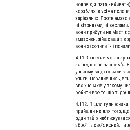
чоловік, а пата - вбивати
кораблях із усіма полоня
зарізали їх. Проте амазо
ні вітрилами, ні веслами.
вони прибули на Маєтідсь
амазонки, зійшовши з кор
вони захопили їх і почал
4.11. Скіфи не могли зроз
знали, що це за плем'я. В
у юному віці, і почали з
жінки. Порадившись, вони
своїх юнаків у такому чи
робити все те, що ті роб
4.112. Пішли туди юнаки 
прийшли не для того, щоб
один табір наближувався 
зброї та своїх коней. І в