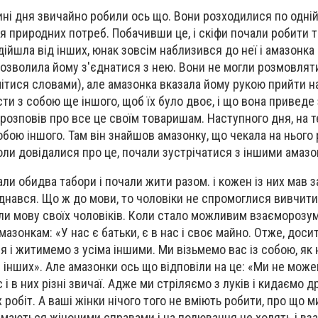
ні дня звичайно робили ось що. Вони розходилися по одній,
я природних потреб. Побачивши це, і скіфи почали робити т
ідійшла від інших, юнак зовсім наблизився до неї і амазонка
дозволила йому з'єднатися з нею. Вони не могли розмовляти
ітися словами), але амазонка вказала йому рукою прийти н
сти з собою ще іншого, щоб їх було двоє, і що вона приведе
 розповів про все це своїм товаришам. Наступного дня, на т
собою іншого. Там він знайшов амазонку, що чекала на нього 
 коли довідалися про це, почали зустрічатися з іншими амаз
али обидва табори і почали жити разом. і кожен із них мав 
єднався. Що ж до мови, то чоловіки не спромоглися вивчити
ли мову своїх чоловіків. Коли стало можливим взаєморозу
мазонкам: «У нас є батьки, є в нас і своє майно. Отже, доси
 і житимемо з усіма іншими. Ми візьмемо вас із собою, як
м інших». Але амазонки ось що відповіли на це: «Ми не мож
 і в них різні звичаї. Адже ми стріляємо з луків і кидаємо д
 робіт. А ваші жінки нічого того не вміють робити, про що м
ймаються жіночими справами і на полювання не ходять і вза