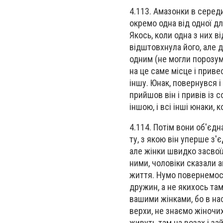
4.113. Амазонки в середи
окремо одна від одної дл
Якось, коли одна з них в
відштовхнула його, але 
одним (не могли порозум
на це саме місце і приве
іншу. Юнак, повернувся і
прийшов він і привів із 
іншою, і всі інші юнаки,
4.114. Потім вони об'єдн
ту, з якою він уперше з'
але жінки швидко засвої
ними, чоловіки сказали а
життя. Нумо повернемося
дружин, а не якихось та
вашими жінками, бо в нас
верхи, не знаємо жіночих
живуть там на возах і за