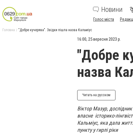
Новини
Голос міста
Редакц
Головна
"Добре кучерява". Звідки пішла назва Кальміус
16:00, 25 вересня 2023 р.
"Добре к
назва Ка
Читать на русском
Віктор Мазур, дослідник 
власне історико-лінгвіст
Кальміус, яка дала житт
пункту у гирлі ріки