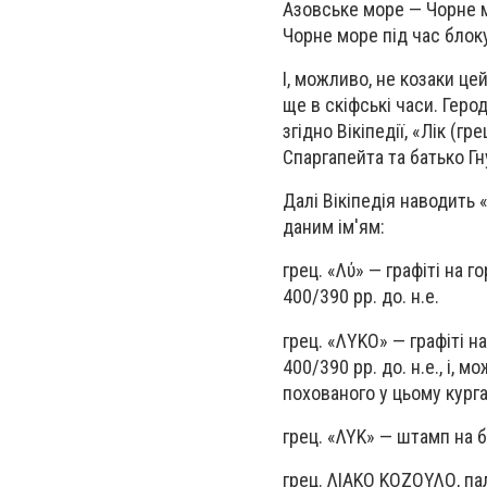
Азовське море — Чорне 
Чорне море під час бло
І, можливо, не козаки це
ще в скіфські часи. Геро
згідно Вікіпедії, «Лік (гр
Спаргапейта та батько Гнур
Далі Вікіпедія наводить 
даним ім'ям:
грец. «Λύ» — графіті на 
400/390 рр. до. н.е.
грец. «ΛYΚΟ» — графіті на
400/390 рр. до. н.е., і, 
похованого у цьому курга
грец. «ΛΥΚ» — штамп на бо
грец. ΛΙΑΚΟ ΚΟΖΟΥΛΟ, пал