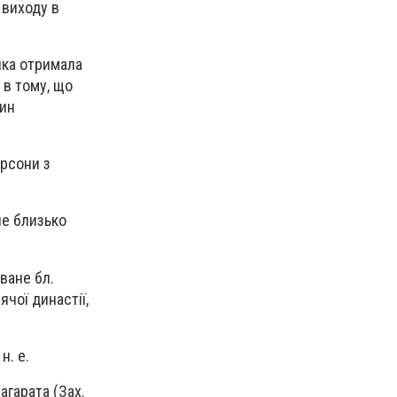
 виходу в
ічка отримала
а в тому, що
син
ерсони з
не близько
оване бл.
ячої династії,
н. е.
агарата (Зах.