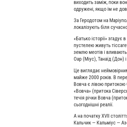
виходить заміж, поки вон
одружені, якщо їм не до
За Геродотом на Маріупо
локалізують біля сучасно
«Батько історії» згадує в
пустелею живуть тіссагет
землю меотів і вливаютьс
Оар (Міус), Танаїд (Дон) 
Це виглядає неймовірним
майже 2000 років. В пере
Вовча є лівою притокою С
«Вовча» (притока Сіверс
течія річки Вовча (прито
сьогоднішні реалії.
А на початку XVII століт
Кальчик — Кальміус — Аз