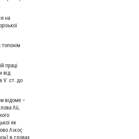
ся на
різької
я топонім
їй праці
и від
в V ст. до
ам відоме –
лова Λύ,
кого
ької як
лово Λικος
лон) в словах