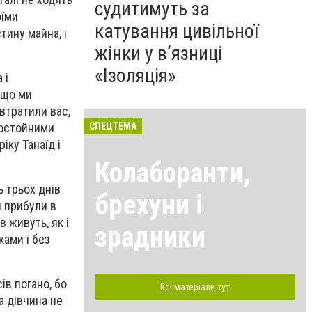
судитимуть за
оїми
катування цивільної
тину майна, і
жінки у в’язниці
«Ізоляція»
 і
кщо ми
 втратили вас,
достойними
СПЕЦТЕМА
іку Танаїд і
Колаборанти,
ь трьох днів
брехуни і
и прибули в
в живуть, як і
зрадники
ками і без
ів погано, бо
Всі матеріали тут
а дівчина не