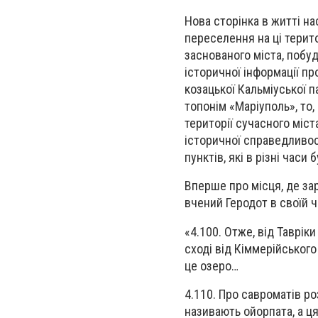
Нова сторінка в житті на
переселення на ці терито
заснованого міста, побуд
історичної інформації про
козацької Кальміуської п
топонім «Маріуполь», то,
території сучасного міст
історичної справедливос
пунктів, які в різні час
Вперше про місця, де зар
вчений Геродот в своїй 
«4.100. Отже, від Тавріки
сході від Кіммерійського
це озеро…
4.110. Про савроматів ро
називають ойорпата, а ц