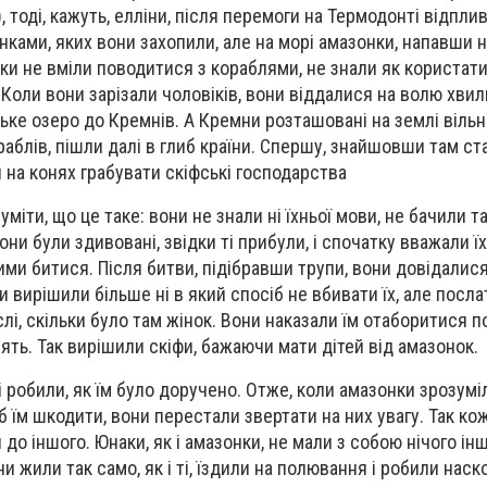
), тоді, кажуть, елліни, після перемоги на Термодонті відпли
нками, яких вони захопили, але на морі амазонки, напавши н
нки не вміли поводитися з кораблями, не знали як користати
 Коли вони зарізали чоловіків, вони віддалися на волю хвиль і
ке озеро до Кремнів. А Кремни розташовані на землі вільни
аблів, пішли далі в глиб країни. Спершу, знайшовши там ст
и на конях грабувати скіфські господарства
уміти, що це таке: вони не знали ні їхньої мови, не бачили та
они були здивовані, звідки ті прибули, і спочатку вважали їх
 ними битися. Після битви, підібравши трупи, вони довідалис
 вирішили більше ні в який спосіб не вбивати їх, але посла
слі, скільки було там жінок. Вони наказали їм отаборитися п
лять. Так вирішили скіфи, бажаючи мати дітей від амазонок.
і робили, як їм було доручено. Отже, коли амазонки зрозумі
 їм шкодити, вони перестали звертати на них увагу. Так ко
до іншого. Юнаки, як і амазонки, не мали з собою нічого інш
они жили так само, як і ті, їздили на полювання і робили наск