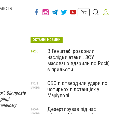
міста
Рус
ОСТАННІ НОВИНИ
а
В Генштабі розкрили
14:56
наслідки атаки . ЗСУ
масовано вдарили по Росії,
є прильоти
СБС підтвердили удари по
19:31
Вчора
чотирьох підстанціях у
я". Він провів
Маріуполі
річці
селеному
Дезертирував під час
14:44
Вчора