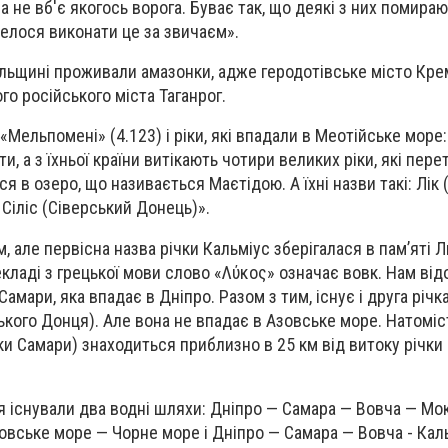
а не вб'є якогось ворога. Буває так, що деякі з них помираю
велося виконати це за звичаєм».
льщині проживали амазонки, адже геродотівське місто Кре
го російського міста Таганрог.
 «Мельпомені» (4.123) і ріки, які впадали в Меотійське море:
и, а з їхньої країни витікають чотири великих ріки, які пер
я в озеро, що називається Маєтідою. А їхні назви такі: Лік (
і Сіліс (Сіверський Донець)».
, але первісна назва річки Кальміус зберігалася в пам’яті 
кладі з грецької мови слово «Λύκος» означає вовк. Нам від
амари, яка впадає в Дніпро. Разом з тим, існує і друга річк
ького Донця). Але вона не впадає в Азовське море. Натоміс
ки Самари) знаходиться приблизно в 25 км від витоку річки
тя існували два водні шляхи: Дніпро — Самара — Вовча — Мо
овське море — Чорне море і Дніпро — Самара — Вовча - Кал