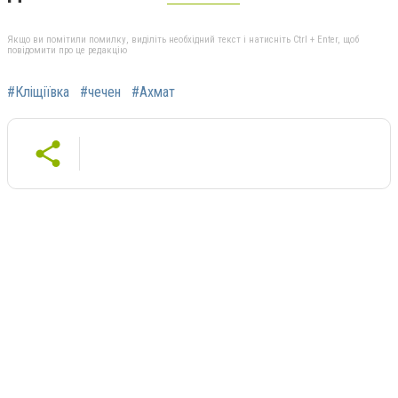
Якщо ви помітили помилку, виділіть необхідний текст і натисніть Ctrl + Enter, щоб
повідомити про це редакцію
#Кліщіївка
#чечен
#Ахмат