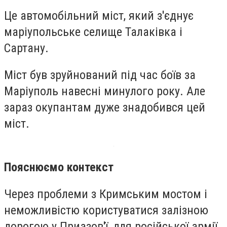
Це автомобільний міст, який з'єднує
маріупольське селище Талаківка і
Сартану.
Міст був зруйнований під час боїв за
Маріуполь навесні минулого року. Але
зараз окупантам дуже знадобився цей
міст.
Пояснюємо контекст
Через проблеми з Кримським мостом і
неможливістю користуватися залізною
дорогою у Приазов'ї, для російської армії