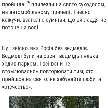
пройшла. Її привезли на свято суходолом,
на автомобільному причепі. І чесно
кажучи, взагалі є сумніви, що ця ладдя не
потоне на воді.
Ну і звісно, яка Росія без ведмедів.
Ведмеді були на сцені, ведмідь-лялька
ходив парком. І всі вони не
втомлювались повторювати тим, хто
прийшов на свято: не забувайте любити
«отєчєство».