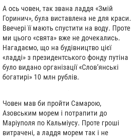
А ось човен, так звана ладдя «Змій
Горинич», була виставлена не для краси.
Ввечері її мають спустити на воду. Проте
ми цього «свята» вже не дочекались.
Нагадаємо, що на будівництво цієї
«ладді» з президентського фонду путіна
було видано організації «Слов’янські
богатирі» 10 млн рублів.
Човен мав би пройти Самарою,
Азовським морем і потрапити до
Маріуполя по Кальміусу. Проте гроші
витрачені, а ладдя морем так і не